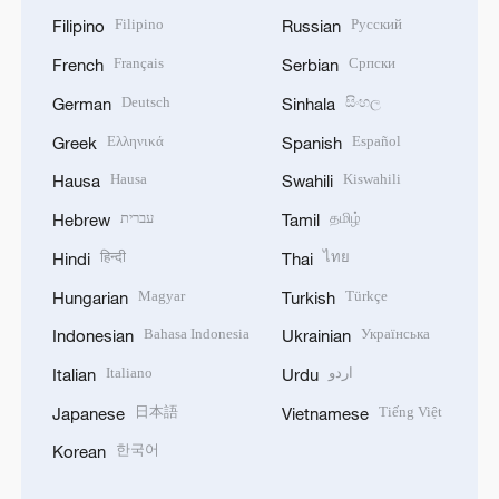
Filipino
Русский
Filipino
Russian
Français
Српски
French
Serbian
Deutsch
සිංහල
German
Sinhala
Ελληνικά
Español
Greek
Spanish
Hausa
Kiswahili
Hausa
Swahili
עברית
தமிழ்
Hebrew
Tamil
हिन्दी
ไทย
Hindi
Thai
Magyar
Türkçe
Hungarian
Turkish
Bahasa Indonesia
Українська
Indonesian
Ukrainian
Italiano
اردو
Italian
Urdu
日本語
Tiếng Việt
Japanese
Vietnamese
한국어
Korean