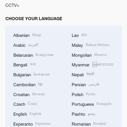
CCTV+
CHOOSE YOUR LANGUAGE
Shqip
ລາວ
Albanian
Lao
العربية
Bahasa Melayu
Arabic
Malay
Беларуская
Монгол
Belarusian
Mongolian
বাংলা
မြန်မာဘာသာ
Bengali
Myanmar
Български
नेपाली
Bulgarian
Nepali
ខ្មែរ
فارسی
Cambodian
Persian
Hrvatski
Polski
Croatian
Polish
Český
Português
Czech
Portuguese
English
پښتو
English
Pashto
Esperanto
Română
Esperanto
Romanian