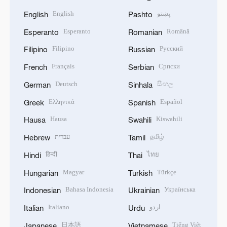
English
پښتو
English
Pashto
Esperanto
Română
Esperanto
Romanian
Filipino
Русский
Filipino
Russian
Français
Српски
French
Serbian
Deutsch
සිංහල
German
Sinhala
Ελληνικά
Español
Greek
Spanish
Hausa
Kiswahili
Hausa
Swahili
עברית
தமிழ்
Hebrew
Tamil
हिन्दी
ไทย
Hindi
Thai
Magyar
Türkçe
Hungarian
Turkish
Bahasa Indonesia
Українська
Indonesian
Ukrainian
Italiano
اردو
Italian
Urdu
日本語
Tiếng Việt
Japanese
Vietnamese