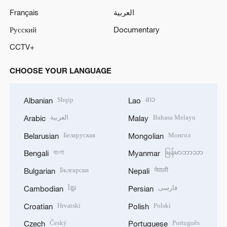
Français
العربية
Русский
Documentary
CCTV+
CHOOSE YOUR LANGUAGE
Shqip
ລາວ
Albanian
Lao
العربية
Bahasa Melayu
Arabic
Malay
Беларуская
Монгол
Belarusian
Mongolian
বাংলা
မြန်မာဘာသာ
Bengali
Myanmar
Български
नेपाली
Bulgarian
Nepali
ខ្មែរ
فارسی
Cambodian
Persian
Hrvatski
Polski
Croatian
Polish
Český
Português
Czech
Portuguese