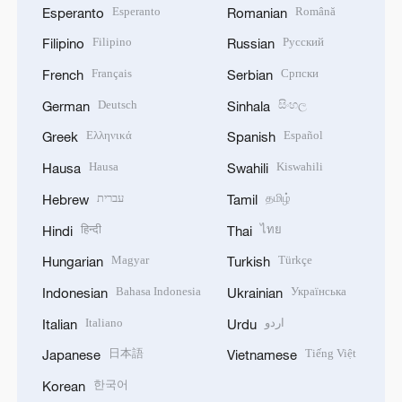
Esperanto
Română
Esperanto
Romanian
Filipino
Русский
Filipino
Russian
Français
Српски
French
Serbian
Deutsch
සිංහල
German
Sinhala
Ελληνικά
Español
Greek
Spanish
Hausa
Kiswahili
Hausa
Swahili
עברית
தமிழ்
Hebrew
Tamil
हिन्दी
ไทย
Hindi
Thai
Magyar
Türkçe
Hungarian
Turkish
Bahasa Indonesia
Українська
Indonesian
Ukrainian
Italiano
اردو
Italian
Urdu
日本語
Tiếng Việt
Japanese
Vietnamese
한국어
Korean