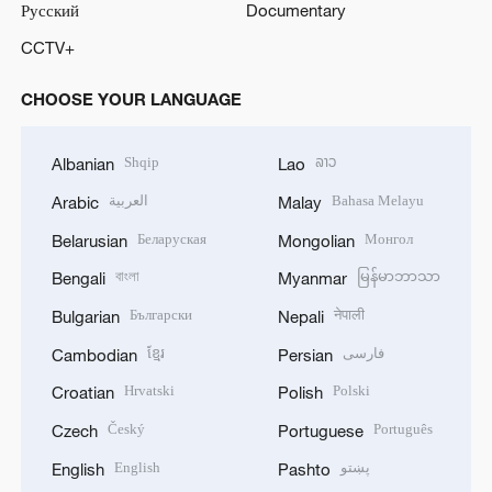
Русский
Documentary
CCTV+
CHOOSE YOUR LANGUAGE
Shqip
ລາວ
Albanian
Lao
العربية
Bahasa Melayu
Arabic
Malay
Беларуская
Монгол
Belarusian
Mongolian
বাংলা
မြန်မာဘာသာ
Bengali
Myanmar
Български
नेपाली
Bulgarian
Nepali
ខ្មែរ
فارسی
Cambodian
Persian
Hrvatski
Polski
Croatian
Polish
Český
Português
Czech
Portuguese
English
پښتو
English
Pashto