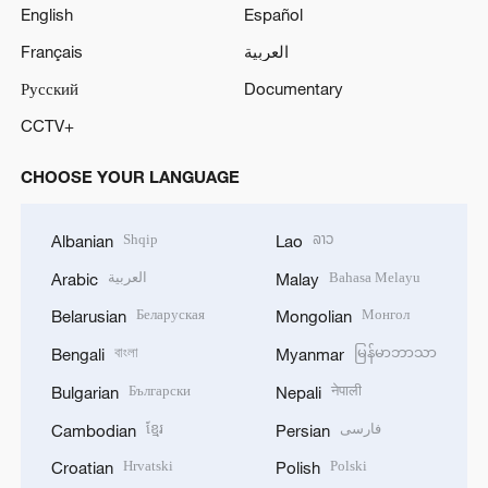
English
Español
Français
العربية
Русский
Documentary
CCTV+
CHOOSE YOUR LANGUAGE
Shqip
ລາວ
Albanian
Lao
العربية
Bahasa Melayu
Arabic
Malay
Беларуская
Монгол
Belarusian
Mongolian
বাংলা
မြန်မာဘာသာ
Bengali
Myanmar
Български
नेपाली
Bulgarian
Nepali
ខ្មែរ
فارسی
Cambodian
Persian
Hrvatski
Polski
Croatian
Polish