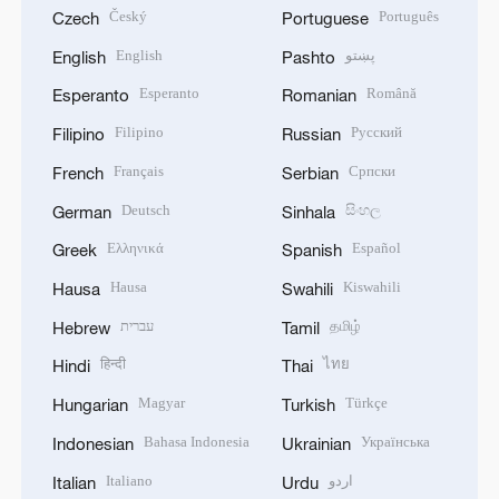
Český
Português
Czech
Portuguese
English
پښتو
English
Pashto
Esperanto
Română
Esperanto
Romanian
Filipino
Русский
Filipino
Russian
Français
Српски
French
Serbian
Deutsch
සිංහල
German
Sinhala
Ελληνικά
Español
Greek
Spanish
Hausa
Kiswahili
Hausa
Swahili
עברית
தமிழ்
Hebrew
Tamil
हिन्दी
ไทย
Hindi
Thai
Magyar
Türkçe
Hungarian
Turkish
Bahasa Indonesia
Українська
Indonesian
Ukrainian
Italiano
اردو
Italian
Urdu