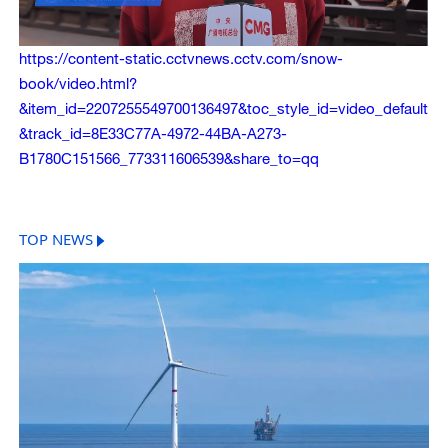
https://content-static.cctvnews.cctv.com/snow-
book/video.html?
&item_id=2207255549700136497&toc_style_id=video_default
&track_id=8E33C77A-4972-44BA-A273-
B1780C151566_773311606539&share_to=qq
TOP NEWS