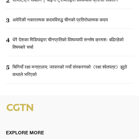
2
सीजीटीएन सर्वेक्षण | चाइना ट्राभलद्वारा विश्वव्यापी प्रशंसा संकलन
3
अमेरिकी नकारात्मक कदमविरुद्ध चीनको प्रतिरोधात्मक कदम
4
धेरै देशका मिडियाद्वारा चीनप्रतिको विश्वव्यापी सन्तोष क्रमशः बढिरहेको
विषयबारे चर्चा
5
चिनियाँ रक्षा मन्त्रालय: जापानको नयाँ संस्करणको《रक्षा श्वेतपत्र》झुठो
कथाले भरिएको
EXPLORE MORE