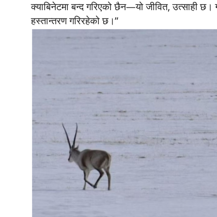
क्याबिनेटमा बन्द गरिएको छैन—यो जीवित, उत्साही छ। ग
हस्तान्तरण गरिरहेको छ।”