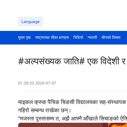
Language
मुख्य पृष्ठ
राष्ट्राध्यक्ष सीका क्षणहरू
भिडियो
ग्यालरी
चीनको तिब्बत
#अल्पसंख्यक जाति# एक विदेशी र 
01:30:33 2026-07-07
माइकल क्रुक पैचिङ चिङसी विद्यालयका सह-संस्थापक ह
गहिरो सम्बन्ध राखेका छन्।
“मजस्ता पुस्तासम्म त, अझै आफ्नै आँखाले सिचाङको ऐतिह