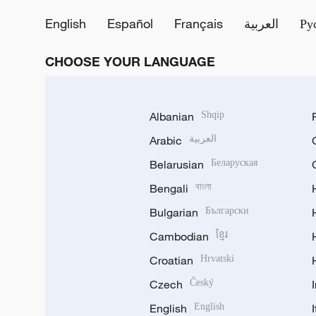
English
Español
Français
العربية
Ру
CHOOSE YOUR LANGUAGE
Albanian
Shqip
Arabic
العربية
Belarusian
Беларуская
Bengali
বাংলা
Bulgarian
Български
Cambodian
ខ្មែរ
Croatian
Hrvatski
Czech
Český
English
English