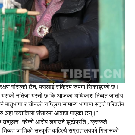
र संरक्षण गरिएको छैन, यसलाई सक्रिय रूपमा सिकाइएको छ।
क्छन्। यसको नतिजा यस्तो छ कि आजका अधिकांश तिब्बत जातीय
नै मातृभाषा र चीनको राष्ट्रिय सामान्य भाषामा सहजै परिवर्तन
्, बरु अझ फराकिलो संसारमा आवाज पाएका छन्।”
क उन्मुलन” गरेको आरोप लगाउने झुटोप्रति , क्रुकले
न। तिब्बत जातिको संस्कृति कहिल्यै संग्राहालयको गिलासको