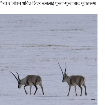
ौरव र जीवन शक्ति लिएर उसलाई पुस्ता-पुस्ताबाट युवाहरूमा