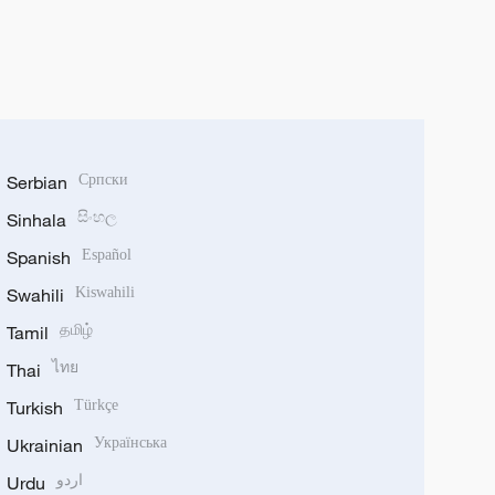
Serbian
Српски
Sinhala
සිංහල
Spanish
Español
Swahili
Kiswahili
Tamil
தமிழ்
Thai
ไทย
Turkish
Türkçe
Ukrainian
Українська
Urdu
اردو