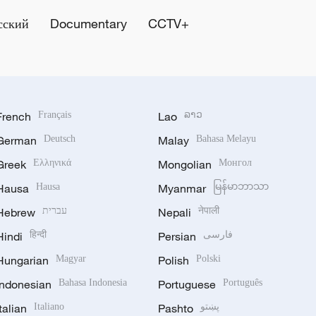
сский
Documentary
CCTV+
French
Français
Lao
ລາວ
German
Deutsch
Malay
Bahasa Melayu
Greek
Ελληνικά
Mongolian
Монгол
Hausa
Hausa
Myanmar
မြန်မာဘာသာ
Hebrew
עברית
Nepali
नेपाली
Hindi
हिन्दी
Persian
فارسی
Hungarian
Magyar
Polish
Polski
Indonesian
Bahasa Indonesia
Portuguese
Português
Italian
Italiano
Pashto
پښتو