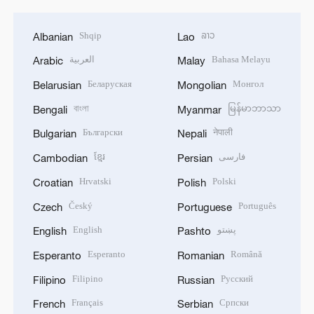
Shqip
ລາວ
Albanian
Lao
العربية
Bahasa Melayu
Arabic
Malay
Беларуская
Монгол
Belarusian
Mongolian
বাংলা
မြန်မာဘာသာ
Bengali
Myanmar
Български
नेपाली
Bulgarian
Nepali
ខ្មែរ
فارسی
Cambodian
Persian
Hrvatski
Polski
Croatian
Polish
Český
Português
Czech
Portuguese
English
پښتو
English
Pashto
Esperanto
Română
Esperanto
Romanian
Filipino
Русский
Filipino
Russian
Français
Српски
French
Serbian