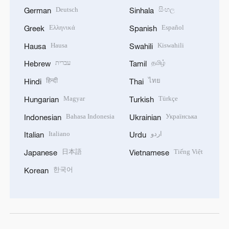
Deutsch
සිංහල
German
Sinhala
Ελληνικά
Español
Greek
Spanish
Hausa
Kiswahili
Hausa
Swahili
עברית
தமிழ்
Hebrew
Tamil
हिन्दी
ไทย
Hindi
Thai
Magyar
Türkçe
Hungarian
Turkish
Bahasa Indonesia
Українська
Indonesian
Ukrainian
Italiano
اردو
Italian
Urdu
日本語
Tiếng Việt
Japanese
Vietnamese
한국어
Korean