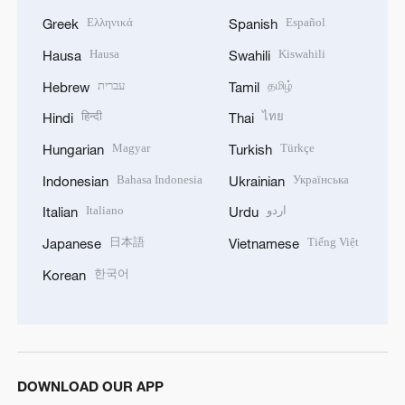
Ελληνικά
Español
Greek
Spanish
Hausa
Kiswahili
Hausa
Swahili
עברית
தமிழ்
Hebrew
Tamil
हिन्दी
ไทย
Hindi
Thai
Magyar
Türkçe
Hungarian
Turkish
Bahasa Indonesia
Українська
Indonesian
Ukrainian
Italiano
اردو
Italian
Urdu
日本語
Tiếng Việt
Japanese
Vietnamese
한국어
Korean
DOWNLOAD OUR APP