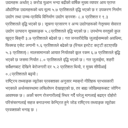
उद्यमहरू अर्थात् २ करोड युआन भन्दा बढीको वार्षिक मुख्य व्यापार आय प्राप्त
औद्योगिक उद्यमहरूको थप मूल्य ५.७ प्रतिशतले वृद्धि भएको छ र उपकरण निर्माण
उद्योग तथा उच्च-प्रविधि विनिर्माण उद्योग क्रमशः ८.४ प्रतिशत र ९.३
प्रतिशतले वृद्धि भएको छ। सूचना प्रसारण र अन्य उद्योगहरूको नेतृत्वमा सेवारत
उद्योग उत्पादन सूचकाङ्क ५.८प्रतिशतले वृद्धि भएको छ। उपभोग्य वस्तुको कुल
खुद्रा बिक्री ३.७ प्रतिशतले बढेको छ। गत जनवरीदेखि जुलाईसम्मको अवधिमा,
फिक्स्ड एसेट लगानी १.६ प्रतिशतले बढेको छ (रियल इस्टेट कट्टी हटाएपछि
५.३ प्रतिशत)। मालसामानको आयात निर्यातको कूल रकम ६.७ प्रतिशतले बृद्धि
भएको छ जसमा निर्यात ८.० प्रतिशतले वृद्धि भएको छ। गत जुलाईमा, शहरी
सर्वेक्षणबाट देखिने बेरोजगारी दर ५.२ प्रतिशत थियो, र मुख्य सीपीआई
०.८प्रतिशतले बढ्यो।
राष्ट्रिय तथ्याङ्क व्यूरोका प्रवक्ताका अनुसार म्याक्रो नीतिहरू प्रभावकारी
भएकाले अर्थव्यवस्थामा लचिलोपन देखाइएको छ, तर बाह्य जोखिमहरूबाट जोगिन
आवश्यक छ। अर्को चरण रोजगारीलाई स्थिर गर्दै घरेलु मागलाई बढाएर दोहोरो
परिसंचरणलाई सहज बनाउनमा केन्द्रित हुने जोड राष्ट्रिय तथ्याङ्क व्यूरोका
प्रवक्ताको भनाइ छ ।