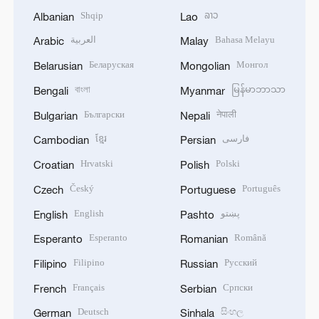
Shqip
ລາວ
Albanian
Lao
العربية
Bahasa Melayu
Arabic
Malay
Беларуская
Монгол
Belarusian
Mongolian
বাংলা
မြန်မာဘာသာ
Bengali
Myanmar
Български
नेपाली
Bulgarian
Nepali
ខ្មែរ
فارسی
Cambodian
Persian
Hrvatski
Polski
Croatian
Polish
Český
Português
Czech
Portuguese
English
پښتو
English
Pashto
Esperanto
Română
Esperanto
Romanian
Filipino
Русский
Filipino
Russian
Français
Српски
French
Serbian
Deutsch
සිංහල
German
Sinhala