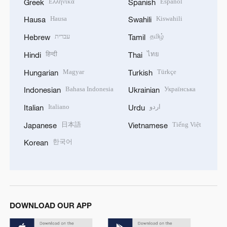
Ελληνικά
Español
Greek
Spanish
Hausa
Kiswahili
Hausa
Swahili
עברית
தமிழ்
Hebrew
Tamil
हिन्दी
ไทย
Hindi
Thai
Magyar
Türkçe
Hungarian
Turkish
Bahasa Indonesia
Українська
Indonesian
Ukrainian
Italiano
اردو
Italian
Urdu
日本語
Tiếng Việt
Japanese
Vietnamese
한국어
Korean
DOWNLOAD OUR APP