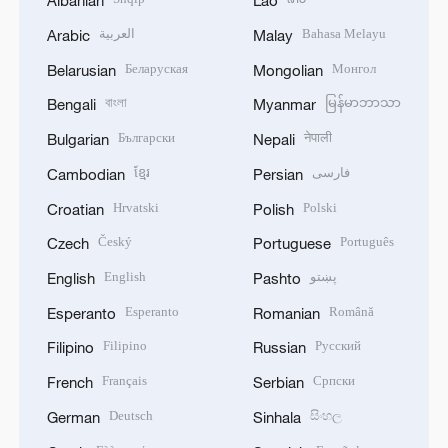
Albanian
Lao
العربية
Bahasa Melayu
Arabic
Malay
Беларуская
Монгол
Belarusian
Mongolian
বাংলা
မြန်မာဘာသာ
Bengali
Myanmar
Български
नेपाली
Bulgarian
Nepali
ខ្មែរ
فارسی
Cambodian
Persian
Hrvatski
Polski
Croatian
Polish
Český
Português
Czech
Portuguese
English
پښتو
English
Pashto
Esperanto
Română
Esperanto
Romanian
Filipino
Русский
Filipino
Russian
Français
Српски
French
Serbian
Deutsch
සිංහල
German
Sinhala