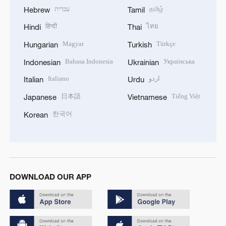
עברית
தமிழ்
Hebrew
Tamil
हिन्दी
ไทย
Hindi
Thai
Magyar
Türkçe
Hungarian
Turkish
Bahasa Indonesia
Українська
Indonesian
Ukrainian
Italiano
اردو
Italian
Urdu
日本語
Tiếng Việt
Japanese
Vietnamese
한국어
Korean
DOWNLOAD OUR APP