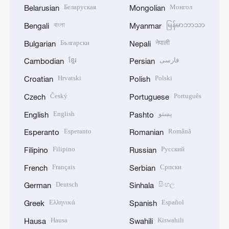
Беларуская
Монгол
Belarusian
Mongolian
বাংলা
မြန်မာဘာသာ
Bengali
Myanmar
Български
नेपाली
Bulgarian
Nepali
ខ្មែរ
فارسی
Cambodian
Persian
Hrvatski
Polski
Croatian
Polish
Český
Português
Czech
Portuguese
English
پښتو
English
Pashto
Esperanto
Română
Esperanto
Romanian
Filipino
Русский
Filipino
Russian
Français
Српски
French
Serbian
Deutsch
සිංහල
German
Sinhala
Ελληνικά
Español
Greek
Spanish
Hausa
Kiswahili
Hausa
Swahili