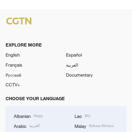
EXPLORE MORE
English
Español
Français
العربية
Русский
Documentary
CCTV+
CHOOSE YOUR LANGUAGE
Shqip
ລາວ
Albanian
Lao
العربية
Bahasa Melayu
Arabic
Malay