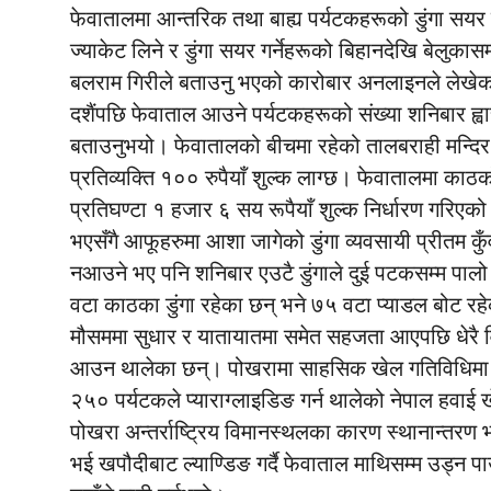
फेवातालमा आन्तरिक तथा बाह्य पर्यटकहरूको डुंगा सय
ज्याकेट लिने र डुंगा सयर गर्नेहरूको बिहानदेखि बेलुकास
बलराम गिरीले बताउनु भएको कारोबार अनलाइनले लेखे
दशैंपछि फेवाताल आउने पर्यटकहरूको संख्या शनिबार ह्वात
बताउनुभयो। फेवातालको बीचमा रहेको तालबराही मन्दिर 
प्रतिव्यक्ति १०० रुपैयाँ शुल्क लाग्छ। फेवातालमा काठको
प्रतिघण्टा १ हजार ६ सय रूपैयाँ शुल्क निर्धारण गरिएको 
भएसँगै आफूहरुमा आशा जागेको डुंगा व्यवसायी प्रीतम क
नआउने भए पनि शनिबार एउटै डुंगाले दुई पटकसम्म पाल
वटा काठका डुंगा रहेका छन् भने ७५ वटा प्याडल बोट रह
मौसममा सुधार र यातायातमा समेत सहजता आएपछि धेरै विद्
आउन थालेका छन्। पोखरामा साहसिक खेल गतिविधिमा प
२५० पर्यटकले प्याराग्लाइडिङ गर्न थालेको नेपाल हवाई
पोखरा अन्तर्राष्ट्रिय विमानस्थलका कारण स्थानान्तरण 
भई खपौदीबाट ल्याण्डिङ गर्दै फेवाताल माथिसम्म उड्न पाउन