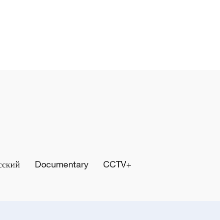
сский
Documentary
CCTV+