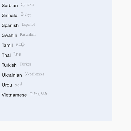
Serbian
Српски
Sinhala
සිංහල
Spanish
Español
Swahili
Kiswahili
Tamil
தமிழ்
Thai
ไทย
Turkish
Türkçe
Ukrainian
Українська
Urdu
اردو
Vietnamese
Tiếng Việt