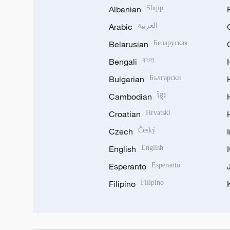
Albanian
Shqip
Arabic
العربية
Belarusian
Беларуская
Bengali
বাংলা
Bulgarian
Български
Cambodian
ខ្មែរ
Croatian
Hrvatski
Czech
Český
English
English
Esperanto
Esperanto
Filipino
Filipino