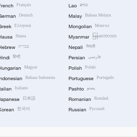
French
Français
Lao
ລາວ
German
Deutsch
Malay
Bahasa Melayu
Greek
Ελληνικά
Mongolian
Монгол
Hausa
Hausa
Myanmar
မြန်မာဘာသာ
Hebrew
עברית
Nepali
नेपाली
Hindi
हिन्दी
Persian
فارسی
Hungarian
Magyar
Polish
Polski
Indonesian
Bahasa Indonesia
Portuguese
Português
Italian
Italiano
Pashto
پښتو
Japanese
日本語
Romanian
Română
Korean
한국어
Russian
Русский