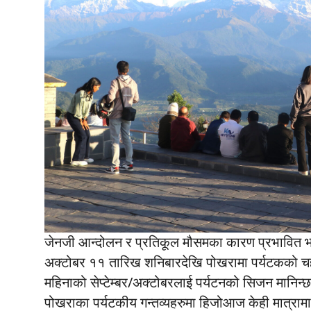
जेनजी आन्दोलन र प्रतिकूल मौसमका कारण प्रभावित भएको
अक्टोबर ११ तारिख शनिबारदेखि पोखरामा पर्यटकको चह
महिनाको सेप्टेम्बर/अक्टोबरलाई पर्यटनको सिजन मानिन्
पोखराका पर्यटकीय गन्तव्यहरुमा हिजोआज केही मात्रा