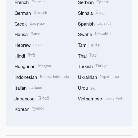
Français
Српски
French
Serbian
Deutsch
සිංහල
German
Sinhala
Ελληνικά
Español
Greek
Spanish
Hausa
Kiswahili
Hausa
Swahili
עברית
தமிழ்
Hebrew
Tamil
हिन्दी
ไทย
Hindi
Thai
Magyar
Türkçe
Hungarian
Turkish
Bahasa Indonesia
Українська
Indonesian
Ukrainian
Italiano
اردو
Italian
Urdu
日本語
Tiếng Việt
Japanese
Vietnamese
한국어
Korean