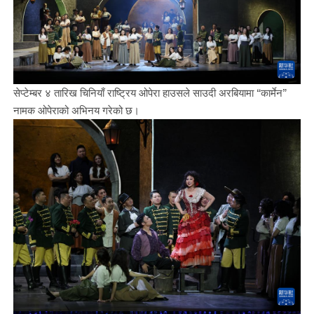
सेप्टेम्बर ४ तारिख चिनियाँ राष्ट्रिय ओपेरा हाउसले साउदी अरबियामा “कार्मेन”
नामक ओपेराको अभिनय गरेको छ।