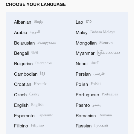
CHOOSE YOUR LANGUAGE
Shqip
ລາວ
Albanian
Lao
العربية
Bahasa Melayu
Arabic
Malay
Беларуская
Монгол
Belarusian
Mongolian
বাংলা
မြန်မာဘာသာ
Bengali
Myanmar
Български
नेपाली
Bulgarian
Nepali
ខ្មែរ
فارسی
Cambodian
Persian
Hrvatski
Polski
Croatian
Polish
Český
Português
Czech
Portuguese
English
پښتو
English
Pashto
Esperanto
Română
Esperanto
Romanian
Filipino
Русский
Filipino
Russian