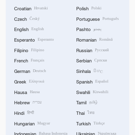
Hrvatski
Polski
Croatian
Polish
Český
Português
Czech
Portuguese
English
پښتو
English
Pashto
Esperanto
Română
Esperanto
Romanian
Filipino
Русский
Filipino
Russian
Français
Српски
French
Serbian
Deutsch
සිංහල
German
Sinhala
Ελληνικά
Español
Greek
Spanish
Hausa
Kiswahili
Hausa
Swahili
עברית
தமிழ்
Hebrew
Tamil
हिन्दी
ไทย
Hindi
Thai
Magyar
Türkçe
Hungarian
Turkish
Bahasa Indonesia
Українська
Indonesian
Ukrainian