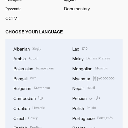
Русский
Documentary
CCTV+
CHOOSE YOUR LANGUAGE
Shqip
ລາວ
Albanian
Lao
العربية
Bahasa Melayu
Arabic
Malay
Беларуская
Монгол
Belarusian
Mongolian
বাংলা
မြန်မာဘာသာ
Bengali
Myanmar
Български
नेपाली
Bulgarian
Nepali
ខ្មែរ
فارسی
Cambodian
Persian
Hrvatski
Polski
Croatian
Polish
Český
Português
Czech
Portuguese
English
پښتو