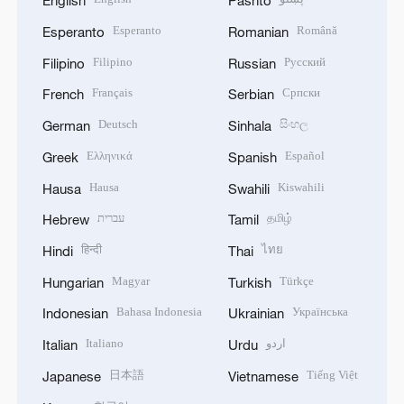
English
Pashto
Esperanto
Română
Esperanto
Romanian
Filipino
Русский
Filipino
Russian
Français
Српски
French
Serbian
Deutsch
සිංහල
German
Sinhala
Ελληνικά
Español
Greek
Spanish
Hausa
Kiswahili
Hausa
Swahili
עברית
தமிழ்
Hebrew
Tamil
हिन्दी
ไทย
Hindi
Thai
Magyar
Türkçe
Hungarian
Turkish
Bahasa Indonesia
Українська
Indonesian
Ukrainian
Italiano
اردو
Italian
Urdu
日本語
Tiếng Việt
Japanese
Vietnamese