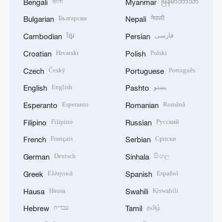
বাংলা
မြန်မာဘာသာ
Bengali
Myanmar
Български
नेपाली
Bulgarian
Nepali
ខ្មែរ
فارسی
Cambodian
Persian
Hrvatski
Polski
Croatian
Polish
Český
Português
Czech
Portuguese
English
پښتو
English
Pashto
Esperanto
Română
Esperanto
Romanian
Filipino
Русский
Filipino
Russian
Français
Српски
French
Serbian
Deutsch
සිංහල
German
Sinhala
Ελληνικά
Español
Greek
Spanish
Hausa
Kiswahili
Hausa
Swahili
עברית
தமிழ்
Hebrew
Tamil