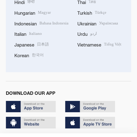
हिन्दी
ไทย
Hindi
Thai
Magyar
Türkçe
Hungarian
Turkish
Bahasa Indonesia
Українська
Indonesian
Ukrainian
Italiano
اردو
Italian
Urdu
日本語
Tiếng Việt
Japanese
Vietnamese
한국어
Korean
DOWNLOAD OUR APP