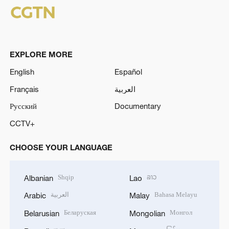
EXPLORE MORE
English
Español
Français
العربية
Русский
Documentary
CCTV+
CHOOSE YOUR LANGUAGE
Shqip
ລາວ
Albanian
Lao
العربية
Bahasa Melayu
Arabic
Malay
Беларуская
Монгол
Belarusian
Mongolian