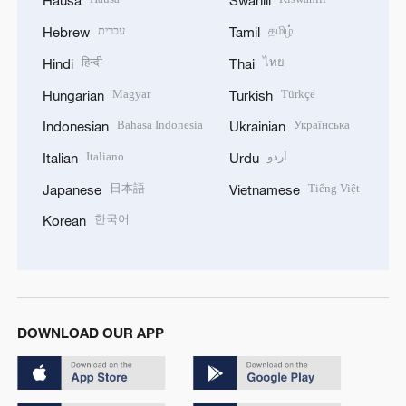
Hausa
Swahili
עברית
தமிழ்
Hebrew
Tamil
हिन्दी
ไทย
Hindi
Thai
Magyar
Türkçe
Hungarian
Turkish
Bahasa Indonesia
Українська
Indonesian
Ukrainian
Italiano
اردو
Italian
Urdu
日本語
Tiếng Việt
Japanese
Vietnamese
한국어
Korean
DOWNLOAD OUR APP