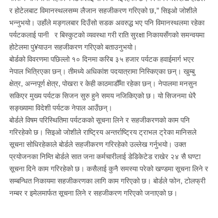
र होटेलबाट विमानस्थलसम्म लैजान सहजीकरण गरिएको छ,” सिइओ जोशीले
भन्नुभयो। उहाँले मङ्गलबार दिउँसो सडक अवरुद्ध भए पनि विमानस्थलमा रहेका
पर्यटकलाई पानी र बिस्कुटको व्यवस्था गरी राति सुरक्षा निकायसँगको समन्वयमा
होटेलमा पु¥याउन सहजीकरण गरिएको बताउनुभयो।
बोर्डको विवरणमा पछिल्लो १० दिनमा करिब ३५ हजार पर्यटक हवाईमार्ग भएर
नेपाल भित्रिएका छन्। तीमध्ये अधिकांश पदयात्रामा निस्किएका छन्। खुम्बु
क्षेत्र, अन्नपूर्ण क्षेत्र, पोखरा र केही काठमाडौँमा रहेका छन्। नेपालमा मनसुन
सकिएर मुख्य पर्यटक सिजन सुरु हुने समय नजिकिएको छ। यो सिजनमा धेरै
सङ्ख्यामा विदेशी पर्यटक नेपाल आउँछन्।
बोर्डले विषम परिस्थितिमा पर्यटकको सूचना लिने र सहजीकरणको काम पनि
गरिरहेको छ। सिइओ जोशीले राष्ट्रिय अन्तर्राष्ट्रिय ट्राभल ट्रेका मानिसले
सूचना सोधिरहेकाले बोर्डले सहजीकरण गरिरहेको उल्लेख गर्नुभयो। उक्त
प्रयोजनका निम्ति बोर्डले सात जना कर्मचारीलाई डेडिकेटेड राखेर २४ सै घण्टा
सूचना दिने काम गरिरहेको छ। कसैलाई कुनै समस्या परेको खण्डमा सूचना लिने र
सम्बन्धित निकायमा सहजीकरणका लागि काम गरिएको छ। बोर्डले फोन, टोलफ्री
नम्बर र इमेलमार्फत सूचना लिने र सहजीकरण गरिएको जनाएको छ।