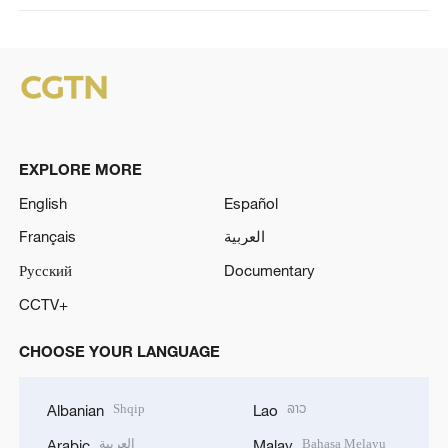
EXPLORE MORE
English
Español
Français
العربية
Русский
Documentary
CCTV+
CHOOSE YOUR LANGUAGE
Shqip
ລາວ
Albanian
Lao
العربية
Bahasa Melayu
Arabic
Malay