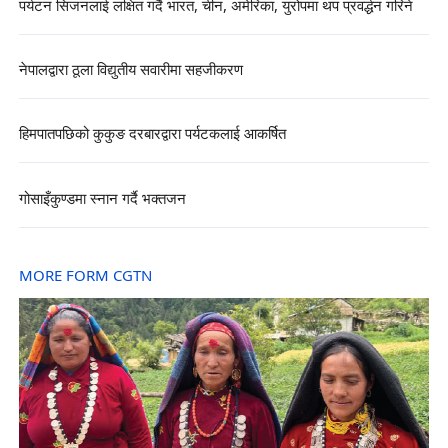
पर्यटन सिजनलाई लक्षित गर्दै भारत, चीन, अमेरिका, युरोपमा थप प्रवर्द्धन गरिने
नेपालद्वारा ठूला विद्युतीय सवारीमा सहजीकरण
हिमपातपछिको कुकुङ दरबारद्वारा पर्यटकलाई आकर्षित
गोसाइँकुण्डमा स्नान गर्दै भक्तजन
MORE FORM CGTN