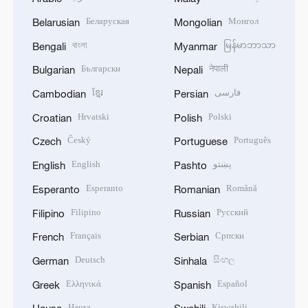
Беларуская
Монгол
Belarusian
Mongolian
বাংলা
မြန်မာဘာသာ
Bengali
Myanmar
Български
नेपाली
Bulgarian
Nepali
ខ្មែរ
فارسی
Cambodian
Persian
Hrvatski
Polski
Croatian
Polish
Český
Português
Czech
Portuguese
English
پښتو
English
Pashto
Esperanto
Română
Esperanto
Romanian
Filipino
Русский
Filipino
Russian
Français
Српски
French
Serbian
Deutsch
සිංහල
German
Sinhala
Ελληνικά
Español
Greek
Spanish
Hausa
Kiswahili