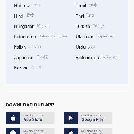
עברית
தமிழ்
Hebrew
Tamil
हिन्दी
ไทย
Hindi
Thai
Magyar
Türkçe
Hungarian
Turkish
Bahasa Indonesia
Українська
Indonesian
Ukrainian
Italiano
اردو
Italian
Urdu
日本語
Tiếng Việt
Japanese
Vietnamese
한국어
Korean
DOWNLOAD OUR APP