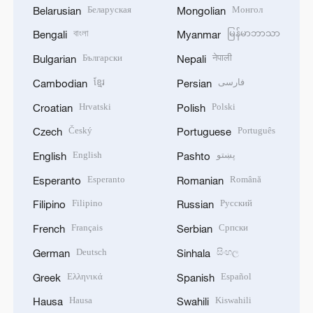
Беларуская
Монгол
Belarusian
Mongolian
বাংলা
မြန်မာဘာသာ
Bengali
Myanmar
Български
नेपाली
Bulgarian
Nepali
ខ្មែរ
فارسی
Cambodian
Persian
Hrvatski
Polski
Croatian
Polish
Český
Português
Czech
Portuguese
English
پښتو
English
Pashto
Esperanto
Română
Esperanto
Romanian
Filipino
Русский
Filipino
Russian
Français
Српски
French
Serbian
Deutsch
සිංහල
German
Sinhala
Ελληνικά
Español
Greek
Spanish
Hausa
Kiswahili
Hausa
Swahili