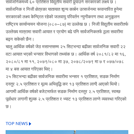
सार्वजनिकमध्ये ६० प्रतिशत विद्युतीय सवारी पुर्‍याउने सरकारको लक्ष्य छ ।
सार्वजनिक र निजी क्षेत्रका यातायात शून्य कार्बन उत्सर्जनमा रूपान्तरित हुनेमा
सरकारको लक्ष्य केन्द्रित रहेको जलवायु परिवर्तन न्युनीकरण तथा अनुकूलन
राष्ट्रिय कार्यान्वयन योजना (०८०–८७) मा उल्लेख छ । निजी विद्युतीय सवारीतर्फ
उल्लेख्य मात्रामा सवारी आयात र प्रयोग बढे पनि सार्वजनिकतर्फ ठूला सवारीमा
बढ्न सकेको छैन।
चालु आर्थिक वर्षको जेठ मसान्तसम्म २५ सिटभन्दा बढीका सार्वजनिक सवारी २२
वटा आयात भएको भन्सार विभागको तथ्यांक छ। आर्थिक वर्ष २०८१/८२ मा १६,
२०८०/८१ मा ११, २०७९/०८० मा ३७, २०७८/२०७९ मा ७ र ०७७/०७८
मा ४ बस आयात गरिएका थिए।
२५ सिटभन्दा बढीका सार्वजनिक सवारीमा भन्सार १ प्रतिशत, सडक निर्माण
दस्तुर २.५ प्रतिशत र मूल्य अभिवृद्धि कर १३ प्रतिशत लाग्दै आएको थियो।
आगामी आर्थिक वर्षको बजेटमार्फत सडक निर्माण दस्तुर २.५ प्रतिशत, स्वच्छ
पूर्वाधार लगानी शुल्क २.५ प्रतिशत र भ्याट १३ प्रतिशत लाग्ने व्यवस्था गरिएको
छ।
TOP NEWS