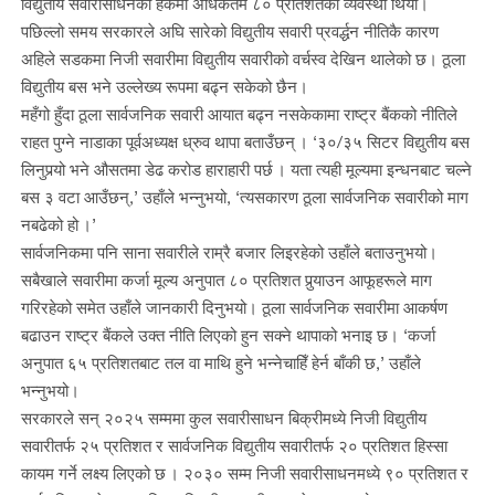
विद्युतीय सवारीसाधनको हकमा अधिकतम ८० प्रतिशतको व्यवस्था थियो।
पछिल्लो समय सरकारले अघि सारेको विद्युतीय सवारी प्रवर्द्धन नीतिकै कारण
अहिले सडकमा निजी सवारीमा विद्युतीय सवारीको वर्चस्व देखिन थालेको छ। ठूला
विद्युतीय बस भने उल्लेख्य रूपमा बढ्न सकेको छैन।
महँगो हुँदा ठूला सार्वजनिक सवारी आयात बढ्न नसकेकामा राष्ट्र बैंकको नीतिले
राहत पुग्ने नाडाका पूर्वअध्यक्ष ध्रुव थापा बताउँछन् । ‘३०/३५ सिटर विद्युतीय बस
लिनुपर्‍यो भने औसतमा डेढ करोड हाराहारी पर्छ । यता त्यही मूल्यमा इन्धनबाट चल्ने
बस ३ वटा आउँछन्,’ उहाँले भन्नुभयो, ‘त्यसकारण ठूला सार्वजनिक सवारीको माग
नबढेको हो ।’
सार्वजनिकमा पनि साना सवारीले राम्रै बजार लिइरहेको उहाँले बताउनुभयो।
सबैखाले सवारीमा कर्जा मूल्य अनुपात ८० प्रतिशत पुर्‍याउन आफूहरूले माग
गरिरहेको समेत उहाँले जानकारी दिनुभयो। ठूला सार्वजनिक सवारीमा आकर्षण
बढाउन राष्ट्र बैंकले उक्त नीति लिएको हुन सक्ने थापाको भनाइ छ। ‘कर्जा
अनुपात ६५ प्रतिशतबाट तल वा माथि हुने भन्नेचाहिँ हेर्न बाँकी छ,’ उहाँले
भन्नुभयो।
सरकारले सन् २०२५ सम्ममा कुल सवारीसाधन बिक्रीमध्ये निजी विद्युतीय
सवारीतर्फ २५ प्रतिशत र सार्वजनिक विद्युतीय सवारीतर्फ २० प्रतिशत हिस्सा
कायम गर्ने लक्ष्य लिएको छ । २०३० सम्म निजी सवारीसाधनमध्ये ९० प्रतिशत र