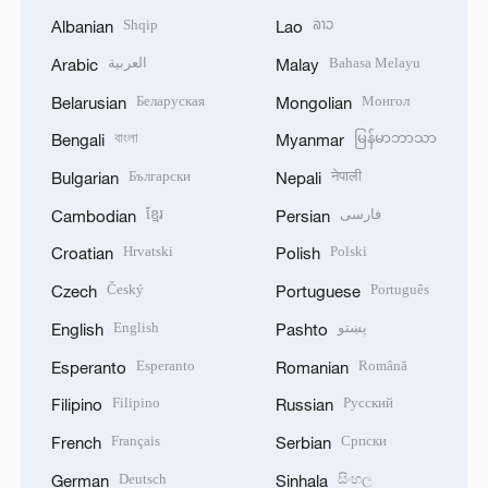
Shqip
ລາວ
Albanian
Lao
العربية
Bahasa Melayu
Arabic
Malay
Беларуская
Монгол
Belarusian
Mongolian
বাংলা
မြန်မာဘာသာ
Bengali
Myanmar
Български
नेपाली
Bulgarian
Nepali
ខ្មែរ
فارسی
Cambodian
Persian
Hrvatski
Polski
Croatian
Polish
Český
Português
Czech
Portuguese
English
پښتو
English
Pashto
Esperanto
Română
Esperanto
Romanian
Filipino
Русский
Filipino
Russian
Français
Српски
French
Serbian
Deutsch
සිංහල
German
Sinhala