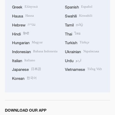
Ελληνικά
Español
Greek
Spanish
Hausa
Kiswahili
Hausa
Swahili
עברית
தமிழ்
Hebrew
Tamil
हिन्दी
ไทย
Hindi
Thai
Magyar
Türkçe
Hungarian
Turkish
Bahasa Indonesia
Українська
Indonesian
Ukrainian
Italiano
اردو
Italian
Urdu
日本語
Tiếng Việt
Japanese
Vietnamese
한국어
Korean
DOWNLOAD OUR APP