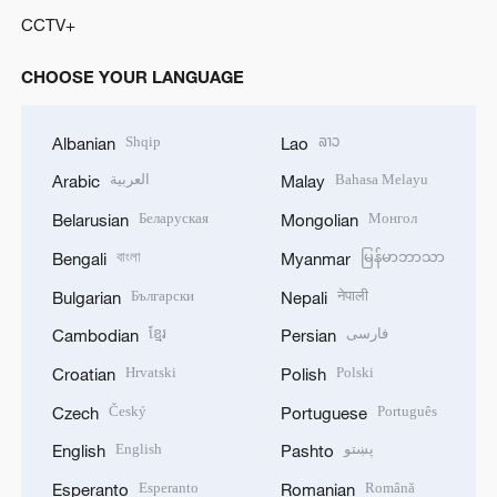
CCTV+
CHOOSE YOUR LANGUAGE
Shqip
ລາວ
Albanian
Lao
العربية
Bahasa Melayu
Arabic
Malay
Беларуская
Монгол
Belarusian
Mongolian
বাংলা
မြန်မာဘာသာ
Bengali
Myanmar
Български
नेपाली
Bulgarian
Nepali
ខ្មែរ
فارسی
Cambodian
Persian
Hrvatski
Polski
Croatian
Polish
Český
Português
Czech
Portuguese
English
پښتو
English
Pashto
Esperanto
Română
Esperanto
Romanian