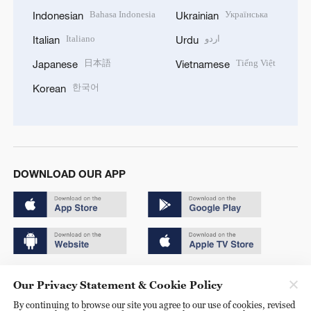
Bahasa Indonesia
Українська
Indonesian
Ukrainian
Italiano
اردو
Italian
Urdu
日本語
Tiếng Việt
Japanese
Vietnamese
한국어
Korean
DOWNLOAD OUR APP
Copyright © 2024 CGTN.
Our Privacy Statement & Cookie Policy
京ICP备20000184号
By continuing to browse our site you agree to our use of cookies, revised