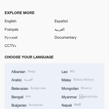
EXPLORE MORE
English
Español
Français
العربية
Русский
Documentary
CCTV+
CHOOSE YOUR LANGUAGE
Shqip
ລາວ
Albanian
Lao
العربية
Bahasa Melayu
Arabic
Malay
Беларуская
Монгол
Belarusian
Mongolian
বাংলা
မြန်မာဘာသာ
Bengali
Myanmar
Български
नेपाली
Bulgarian
Nepali