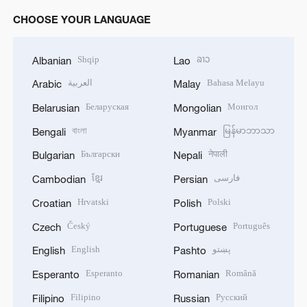
CHOOSE YOUR LANGUAGE
Shqip
ລາວ
Albanian
Lao
العربية
Bahasa Melayu
Arabic
Malay
Беларуская
Монгол
Belarusian
Mongolian
বাংলা
မြန်မာဘာသာ
Bengali
Myanmar
Български
नेपाली
Bulgarian
Nepali
ខ្មែរ
فارسی
Cambodian
Persian
Hrvatski
Polski
Croatian
Polish
Český
Português
Czech
Portuguese
English
پښتو
English
Pashto
Esperanto
Română
Esperanto
Romanian
Filipino
Русский
Filipino
Russian