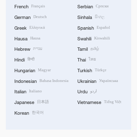
Français
Српски
French
Serbian
Deutsch
සිංහල
German
Sinhala
Ελληνικά
Español
Greek
Spanish
Hausa
Kiswahili
Hausa
Swahili
עברית
தமிழ்
Hebrew
Tamil
हिन्दी
ไทย
Hindi
Thai
Magyar
Türkçe
Hungarian
Turkish
Bahasa Indonesia
Українська
Indonesian
Ukrainian
Italiano
اردو
Italian
Urdu
日本語
Tiếng Việt
Japanese
Vietnamese
한국어
Korean