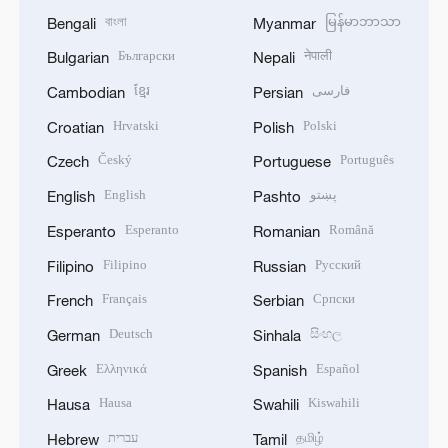
বাংলা
မြန်မာဘာသာ
Bengali
Myanmar
Български
नेपाली
Bulgarian
Nepali
ខ្មែរ
فارسی
Cambodian
Persian
Hrvatski
Polski
Croatian
Polish
Český
Português
Czech
Portuguese
English
پښتو
English
Pashto
Esperanto
Română
Esperanto
Romanian
Filipino
Русский
Filipino
Russian
Français
Српски
French
Serbian
Deutsch
සිංහල
German
Sinhala
Ελληνικά
Español
Greek
Spanish
Hausa
Kiswahili
Hausa
Swahili
עברית
தமிழ்
Hebrew
Tamil