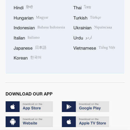
हिन्दी
ไทย
Hindi
Thai
Magyar
Türkçe
Hungarian
Turkish
Bahasa Indonesia
Українська
Indonesian
Ukrainian
Italiano
اردو
Italian
Urdu
日本語
Tiếng Việt
Japanese
Vietnamese
한국어
Korean
DOWNLOAD OUR APP