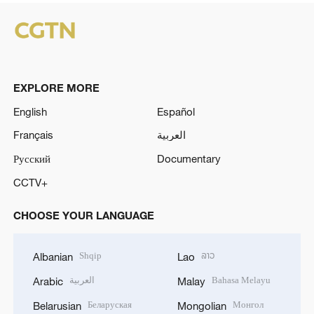
EXPLORE MORE
English
Español
Français
العربية
Русский
Documentary
CCTV+
CHOOSE YOUR LANGUAGE
Shqip
ລາວ
Albanian
Lao
العربية
Bahasa Melayu
Arabic
Malay
Беларуская
Монгол
Belarusian
Mongolian