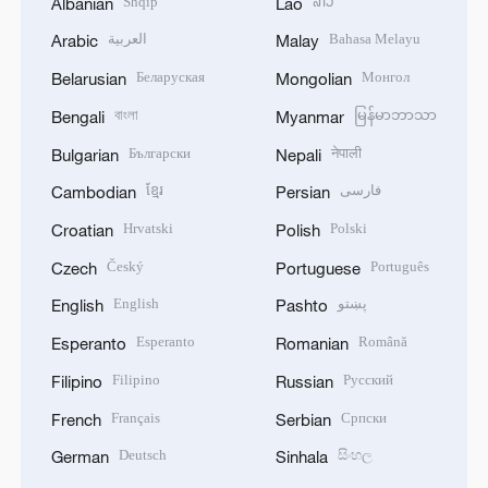
Shqip
ລາວ
Albanian
Lao
العربية
Bahasa Melayu
Arabic
Malay
Беларуская
Монгол
Belarusian
Mongolian
বাংলা
မြန်မာဘာသာ
Bengali
Myanmar
Български
नेपाली
Bulgarian
Nepali
ខ្មែរ
فارسی
Cambodian
Persian
Hrvatski
Polski
Croatian
Polish
Český
Português
Czech
Portuguese
English
پښتو
English
Pashto
Esperanto
Română
Esperanto
Romanian
Filipino
Русский
Filipino
Russian
Français
Српски
French
Serbian
Deutsch
සිංහල
German
Sinhala