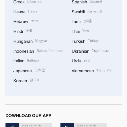
Ελληνικά
Español
Greek
Spanish
Hausa
Kiswahili
Hausa
Swahili
עברית
தமிழ்
Hebrew
Tamil
हिन्दी
ไทย
Hindi
Thai
Magyar
Türkçe
Hungarian
Turkish
Bahasa Indonesia
Українська
Indonesian
Ukrainian
Italiano
اردو
Italian
Urdu
日本語
Tiếng Việt
Japanese
Vietnamese
한국어
Korean
DOWNLOAD OUR APP