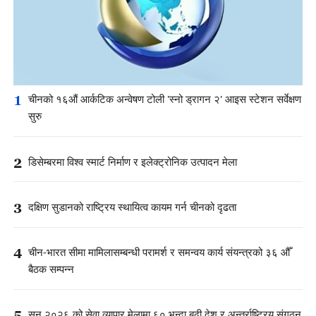
1
चीनको १६औं आर्कटिक अन्वेषण टोली 'स्नो ड्रागन २' आइस स्टेशन सर्वेक्षण
सुरु
2
डिसेम्बरमा विश्व स्मार्ट निर्माण र इलेक्ट्रोनिक उत्पादन मेला
3
दक्षिण सुडानको राष्ट्रिय स्थायित्व कायम गर्न चीनको दृढता
4
चीन-भारत सीमा मामिलासम्बन्धी परामर्श र समन्वय कार्य संयन्त्रको ३६ औँ
बैठक सम्पन्न
5
सन् २०२६ को सेवा व्यापार मेलामा ६० भन्दा बढी देश र अन्तर्राष्ट्रिय संगठन