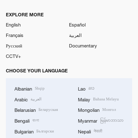
EXPLORE MORE
English
Español
Français
العربية
Русский
Documentary
CCTV+
CHOOSE YOUR LANGUAGE
Shqip
ລາວ
Albanian
Lao
العربية
Bahasa Melayu
Arabic
Malay
Беларуская
Монгол
Belarusian
Mongolian
বাংলা
မြန်မာဘာသာ
Bengali
Myanmar
Български
नेपाली
Bulgarian
Nepali