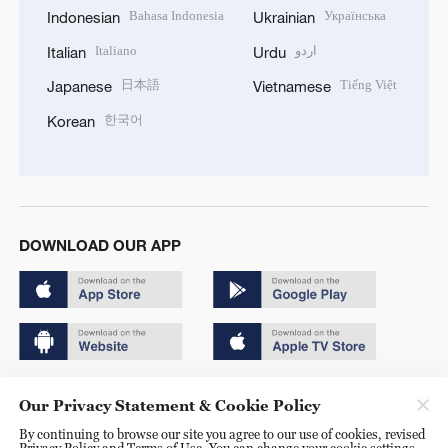
Bahasa Indonesia
Українська
Indonesian
Ukrainian
Italiano
اردو
Italian
Urdu
日本語
Tiếng Việt
Japanese
Vietnamese
한국어
Korean
DOWNLOAD OUR APP
Copyright © 2024 CGTN.
Our Privacy Statement & Cookie Policy
京ICP备20000184号
By continuing to browse our site you agree to our use of cookies, revised
Privacy Policy and Terms of Use. You can change your cookie settings