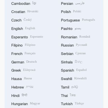
ខ្មែរ
فارسی
Cambodian
Persian
Hrvatski
Polski
Croatian
Polish
Český
Português
Czech
Portuguese
English
پښتو
English
Pashto
Esperanto
Română
Esperanto
Romanian
Filipino
Русский
Filipino
Russian
Français
Српски
French
Serbian
Deutsch
සිංහල
German
Sinhala
Ελληνικά
Español
Greek
Spanish
Hausa
Kiswahili
Hausa
Swahili
עברית
தமிழ்
Hebrew
Tamil
हिन्दी
ไทย
Hindi
Thai
Magyar
Türkçe
Hungarian
Turkish