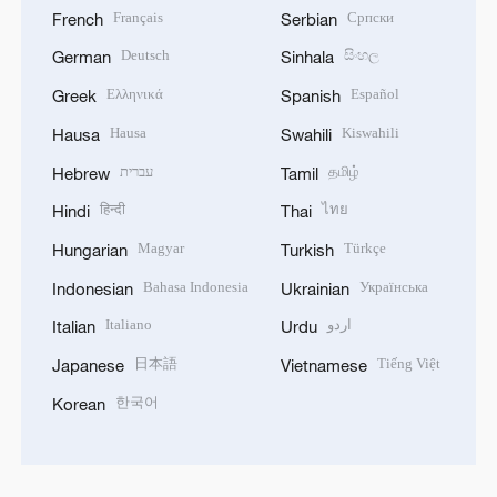
Français
Српски
French
Serbian
Deutsch
සිංහල
German
Sinhala
Ελληνικά
Español
Greek
Spanish
Hausa
Kiswahili
Hausa
Swahili
עברית
தமிழ்
Hebrew
Tamil
हिन्दी
ไทย
Hindi
Thai
Magyar
Türkçe
Hungarian
Turkish
Bahasa Indonesia
Українська
Indonesian
Ukrainian
Italiano
اردو
Italian
Urdu
日本語
Tiếng Việt
Japanese
Vietnamese
한국어
Korean