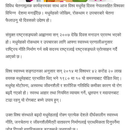
विविध चेतनामूलक कार्यक्रमका साथ आज विश्व मधुमेह दिवस नेपालसहित विश्वका
विभिन्न देशमा मनाइँदैछ। मधुमेहको जोखिम, रोकथाम र उपचारबारे चेतना
फैलाउनु यो दिवसको उद्देश्य हो।
संयुक्त राष्ट्रसङ्घको आह्वानमा सन् २००७ देखि दिवस मनाउन प्रारम्भ भएको
हो। मधुमेहको रोकथाम र उपचारका लागि आफ्ना स्वास्थ्य प्रणालीअनुसार
राष्ट्रिय नीति निर्माण गर्न सबै सदस्य राष्ट्रलाई राष्ट्रसङ्घले प्रोत्साहन गर्दै
आएको छ।
विश्व स्वास्थ्य सङ्गठनका अनुसार सन् २०१४ मा विश्वभर ४२ करोड २० लाख
वयस्क मधुमेहबाट प्रभावित थिए भने १९८० मा १० यो समस्याबाट पीडित थिए।
मधुमेह मोटोपना, अस्वस्थ जीवनशैली र शारीरिक गतिविधि कमीका कारण यो रोग
बढ्दै गएको हो। स्वस्थ आहार तथा नियमित व्यायाम गर्ने, धूमपान र मद्यपानबाट
टाढा रहनु यो रोगबाट बच्ने उपाय हुन्।
उक्त विश्व संस्थाले बढ्दो मधुमेहलाई रोक्न प्रत्येक देशले दीर्घकालीन स्वास्थ्य
नीति, जनचेतना र जीवनशैलीमैत्री वातावरण निर्माणलाई प्राथमिकता दिनुपर्नेमा
जोड दिएको नागरिकन्यूज डटकमले जनाएको छ।