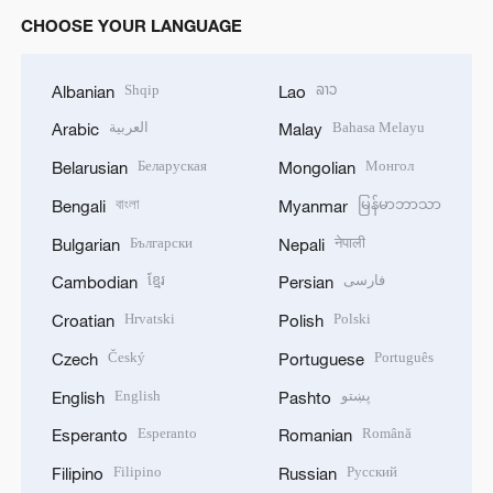
CHOOSE YOUR LANGUAGE
Shqip
ລາວ
Albanian
Lao
العربية
Bahasa Melayu
Arabic
Malay
Беларуская
Монгол
Belarusian
Mongolian
বাংলা
မြန်မာဘာသာ
Bengali
Myanmar
Български
नेपाली
Bulgarian
Nepali
ខ្មែរ
فارسی
Cambodian
Persian
Hrvatski
Polski
Croatian
Polish
Český
Português
Czech
Portuguese
English
پښتو
English
Pashto
Esperanto
Română
Esperanto
Romanian
Filipino
Русский
Filipino
Russian