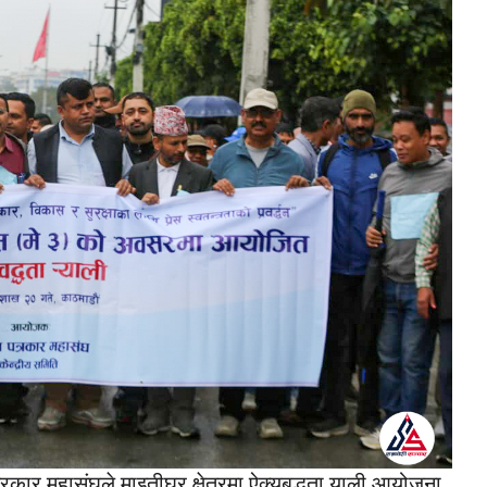
ार महासंघले माइतीघर क्षेत्रमा ऐक्यबद्धता र्‍याली आयोजना