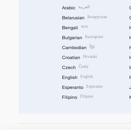
Arabic
العربية
Belarusian
Беларуская
Bengali
বাংলা
Bulgarian
Български
Cambodian
ខ្មែរ
Croatian
Hrvatski
Czech
Český
English
English
Esperanto
Esperanto
Filipino
Filipino