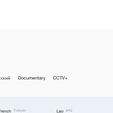
сский
Documentary
CCTV+
French
Français
Lao
ລາວ