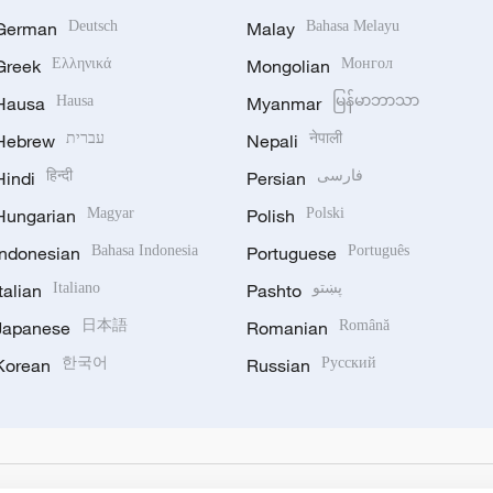
German
Deutsch
Malay
Bahasa Melayu
Greek
Ελληνικά
Mongolian
Монгол
Hausa
Hausa
Myanmar
မြန်မာဘာသာ
Hebrew
עברית
Nepali
नेपाली
Hindi
हिन्दी
Persian
فارسی
Hungarian
Magyar
Polish
Polski
Indonesian
Bahasa Indonesia
Portuguese
Português
Italian
Italiano
Pashto
پښتو
Japanese
日本語
Romanian
Română
Korean
한국어
Russian
Русский