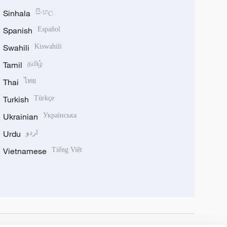
Sinhala
සිංහල
Spanish
Español
Swahili
Kiswahili
Tamil
தமிழ்
Thai
ไทย
Turkish
Türkçe
Ukrainian
Українська
Urdu
اردو
Vietnamese
Tiếng Việt