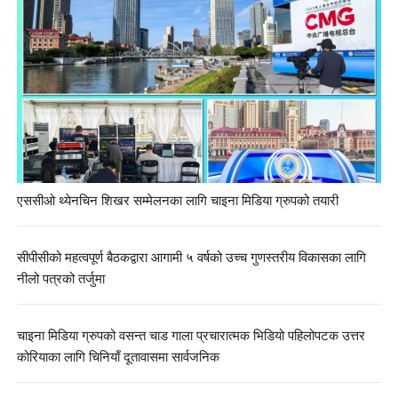
एससीओ थ्येनचिन शिखर सम्मेलनका लागि चाइना मिडिया ग्रुपको तयारी
सीपीसीको महत्वपूर्ण बैठकद्वारा आगामी ५ वर्षको उच्च गुणस्तरीय विकासका लागि
नीलो पत्रको तर्जुमा
चाइना मिडिया ग्रुपको वसन्त चाड गाला प्रचारात्मक भिडियो पहिलोपटक उत्तर
कोरियाका लागि चिनियाँ दूतावासमा सार्वजनिक