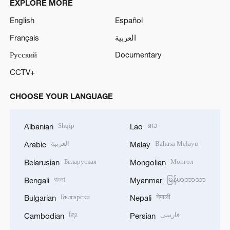
EXPLORE MORE
English
Español
Français
العربية
Русский
Documentary
CCTV+
CHOOSE YOUR LANGUAGE
Shqip
ລາວ
Albanian
Lao
العربية
Bahasa Melayu
Arabic
Malay
Беларуская
Монгол
Belarusian
Mongolian
বাংলা
မြန်မာဘာသာ
Bengali
Myanmar
Български
नेपाली
Bulgarian
Nepali
ខ្មែរ
فارسی
Cambodian
Persian