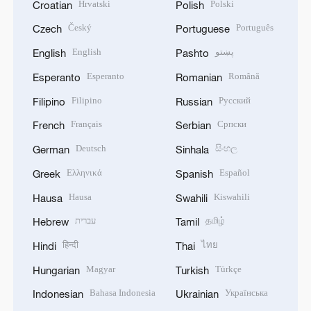
Hrvatski
Polski
Croatian
Polish
Český
Português
Czech
Portuguese
English
پښتو
English
Pashto
Esperanto
Română
Esperanto
Romanian
Filipino
Русский
Filipino
Russian
Français
Српски
French
Serbian
Deutsch
සිංහල
German
Sinhala
Ελληνικά
Español
Greek
Spanish
Hausa
Kiswahili
Hausa
Swahili
עברית
தமிழ்
Hebrew
Tamil
हिन्दी
ไทย
Hindi
Thai
Magyar
Türkçe
Hungarian
Turkish
Bahasa Indonesia
Українська
Indonesian
Ukrainian