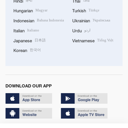
हिन्दी
ไทย
Hindi
Thai
Magyar
Türkçe
Hungarian
Turkish
Bahasa Indonesia
Українська
Indonesian
Ukrainian
Italiano
اردو
Italian
Urdu
日本語
Tiếng Việt
Japanese
Vietnamese
한국어
Korean
DOWNLOAD OUR APP
Copyright © 2024 CGTN.