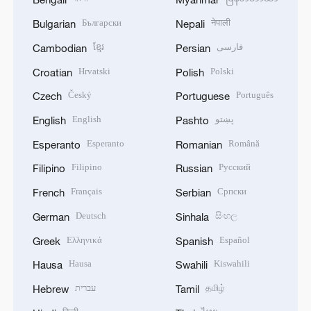
Български
नेपाली
Bulgarian
Nepali
ខ្មែរ
فارسی
Cambodian
Persian
Hrvatski
Polski
Croatian
Polish
Český
Português
Czech
Portuguese
English
پښتو
English
Pashto
Esperanto
Română
Esperanto
Romanian
Filipino
Русский
Filipino
Russian
Français
Српски
French
Serbian
Deutsch
සිංහල
German
Sinhala
Ελληνικά
Español
Greek
Spanish
Hausa
Kiswahili
Hausa
Swahili
עברית
தமிழ்
Hebrew
Tamil