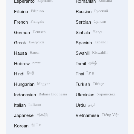
Esperanto
Română
Esperanto
Romanian
Filipino
Русский
Filipino
Russian
Français
Српски
French
Serbian
Deutsch
සිංහල
German
Sinhala
Ελληνικά
Español
Greek
Spanish
Hausa
Kiswahili
Hausa
Swahili
עברית
தமிழ்
Hebrew
Tamil
हिन्दी
ไทย
Hindi
Thai
Magyar
Türkçe
Hungarian
Turkish
Bahasa Indonesia
Українська
Indonesian
Ukrainian
Italiano
اردو
Italian
Urdu
日本語
Tiếng Việt
Japanese
Vietnamese
한국어
Korean