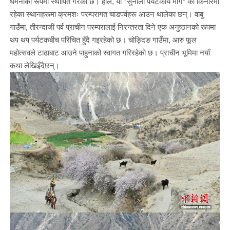
धमनीको रूपमा स्थापित गरेको छ। हालै, यो "सुनौला पर्यटकीय मार्ग" को किनारमा
रहेका स्थानहरूमा क्रमशः परम्परागत चाडपर्वहरू आउन थालेका छन्। वाबु
गाउँमा, तीरन्दाजी पर्व प्राचीन परम्परालाई निरन्तरता दिने एक अनुष्ठानको रूपमा
थप थप पर्यटकबीच परिचित हुँदै गइरहेको छ। चोङ्दिङ गाउँमा, आरु फूल
महोत्सवले टाढाबाट आउने पाहुनाको स्वागत गरिरहेको छ। प्राचीन भूमिमा नयाँ
कथा लेखिइँदैछन्।