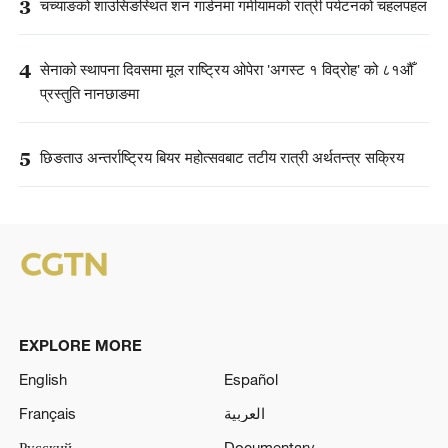
3
चच्याङको शाउसिङस्थित शन गार्डनमा गर्मीयामको रात्री पर्यटनको चहलपहल
4
सेनाको स्थापना दिवसमा मूल राष्ट्रिय ओपेरा 'अगस्ट १ विद्रोह' को ८१औँ
प्रस्तुति नानछाङमा
5
छिङताउ अन्तर्राष्ट्रिय बियर महोत्सवबाट तटीय रात्री अर्थतन्त्र सक्रिय
EXPLORE MORE
English
Español
Français
العربية
Русский
Documentary