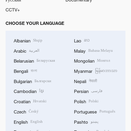
CCTV+
CHOOSE YOUR LANGUAGE
Shqip
ລາວ
Albanian
Lao
العربية
Bahasa Melayu
Arabic
Malay
Беларуская
Монгол
Belarusian
Mongolian
বাংলা
မြန်မာဘာသာ
Bengali
Myanmar
Български
नेपाली
Bulgarian
Nepali
ខ្មែរ
فارسی
Cambodian
Persian
Hrvatski
Polski
Croatian
Polish
Český
Português
Czech
Portuguese
English
پښتو
English
Pashto