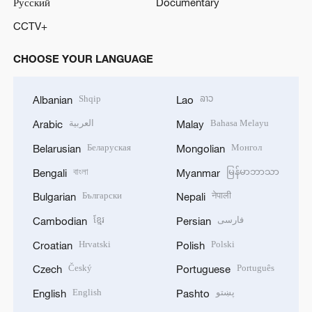
Русский
Documentary
CCTV+
CHOOSE YOUR LANGUAGE
Shqip
ລາວ
Albanian
Lao
العربية
Bahasa Melayu
Arabic
Malay
Беларуская
Монгол
Belarusian
Mongolian
বাংলা
မြန်မာဘာသာ
Bengali
Myanmar
Български
नेपाली
Bulgarian
Nepali
ខ្មែរ
فارسی
Cambodian
Persian
Hrvatski
Polski
Croatian
Polish
Český
Português
Czech
Portuguese
English
پښتو
English
Pashto