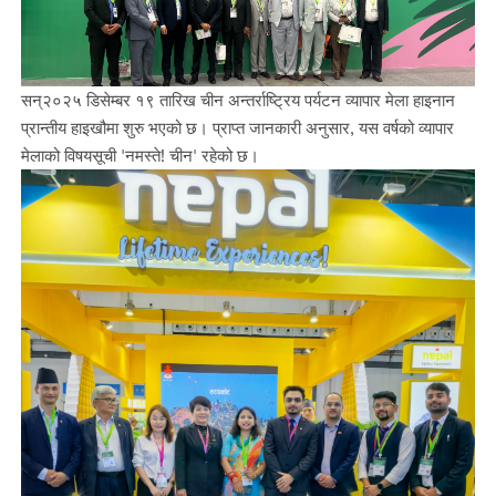
सन्२०२५ डिसेम्बर १९ तारिख चीन अन्तर्राष्ट्रिय पर्यटन व्यापार मेला हाइनान
प्रान्तीय हाइखौमा शुरु भएको छ। प्राप्त जानकारी अनुसार, यस वर्षको व्यापार
मेलाको विषयसूची 'नमस्ते! चीन' रहेको छ।