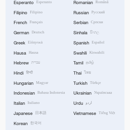
Esperanto
Română
Esperanto
Romanian
Filipino
Русский
Filipino
Russian
Français
Српски
French
Serbian
Deutsch
සිංහල
German
Sinhala
Ελληνικά
Español
Greek
Spanish
Hausa
Kiswahili
Hausa
Swahili
עברית
தமிழ்
Hebrew
Tamil
हिन्दी
ไทย
Hindi
Thai
Magyar
Türkçe
Hungarian
Turkish
Bahasa Indonesia
Українська
Indonesian
Ukrainian
Italiano
اردو
Italian
Urdu
日本語
Tiếng Việt
Japanese
Vietnamese
한국어
Korean