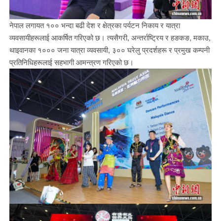
नेपाल लगायत १०० भन्दा बढी देश र क्षेत्रका पर्यटन निकाय र यात्रा
व्यवसायीहरूलाई आकर्षित गरिएको छ। त्यसैगरी, अन्तर्राष्ट्रिय र हङकङ, मकाउ,
थाइवानका १००० जना यात्रा व्यवसायी, ३०० घरेलु प्रदर्शहरू र प्रमुख कम्पनी
प्रतिनिधिहरूलाई सहभागी आमन्त्रण गरिएको छ।