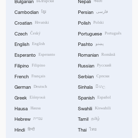
Български
नेपाली
Bulgarian
Nepali
ខ្មែរ
فارسی
Cambodian
Persian
Hrvatski
Polski
Croatian
Polish
Český
Português
Czech
Portuguese
English
پښتو
English
Pashto
Esperanto
Română
Esperanto
Romanian
Filipino
Русский
Filipino
Russian
Français
Српски
French
Serbian
Deutsch
සිංහල
German
Sinhala
Ελληνικά
Español
Greek
Spanish
Hausa
Kiswahili
Hausa
Swahili
עברית
தமிழ்
Hebrew
Tamil
हिन्दी
ไทย
Hindi
Thai