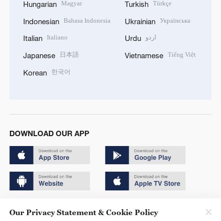
Magyar
Türkçe
Hungarian
Turkish
Bahasa Indonesia
Українська
Indonesian
Ukrainian
Italiano
اردو
Italian
Urdu
日本語
Tiếng Việt
Japanese
Vietnamese
한국어
Korean
DOWNLOAD OUR APP
Copyright © 2024 CGTN.
Our Privacy Statement & Cookie Policy