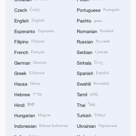
Český
Português
Czech
Portuguese
English
پښتو
English
Pashto
Esperanto
Română
Esperanto
Romanian
Filipino
Русский
Filipino
Russian
Français
Српски
French
Serbian
Deutsch
සිංහල
German
Sinhala
Ελληνικά
Español
Greek
Spanish
Hausa
Kiswahili
Hausa
Swahili
עברית
தமிழ்
Hebrew
Tamil
हिन्दी
ไทย
Hindi
Thai
Magyar
Türkçe
Hungarian
Turkish
Bahasa Indonesia
Українська
Indonesian
Ukrainian