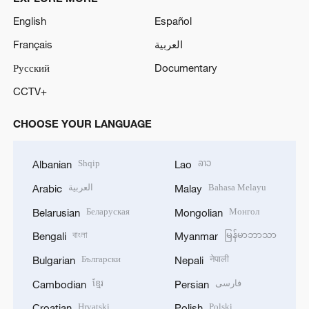
English
Español
Français
العربية
Русский
Documentary
CCTV+
CHOOSE YOUR LANGUAGE
Shqip
ລາວ
Albanian
Lao
العربية
Bahasa Melayu
Arabic
Malay
Беларуская
Монгол
Belarusian
Mongolian
বাংলা
မြန်မာဘာသာ
Bengali
Myanmar
Български
नेपाली
Bulgarian
Nepali
ខ្មែរ
فارسی
Cambodian
Persian
Hrvatski
Polski
Croatian
Polish