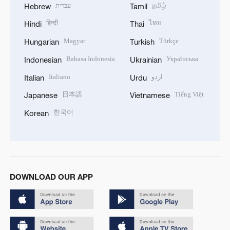
עברית
தமிழ்
Hebrew
Tamil
हिन्दी
ไทย
Hindi
Thai
Magyar
Türkçe
Hungarian
Turkish
Bahasa Indonesia
Українська
Indonesian
Ukrainian
Italiano
اردو
Italian
Urdu
日本語
Tiếng Việt
Japanese
Vietnamese
한국어
Korean
DOWNLOAD OUR APP