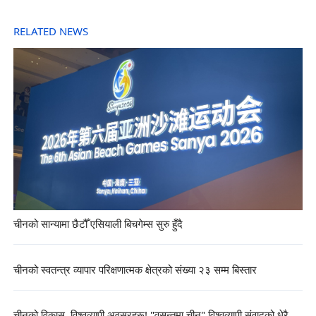
RELATED NEWS
चीनको सान्यामा छैटौँ एसियाली बिचगेम्स सुरु हुँदै
चीनको स्वतन्त्र व्यापार परिक्षणात्मक क्षेत्रको संख्या २३ सम्म बिस्तार
चीनको विकास, विश्वव्यापी अवसरहरू! "वसन्तमा चीन" विश्वव्यापी संवादको धेरै