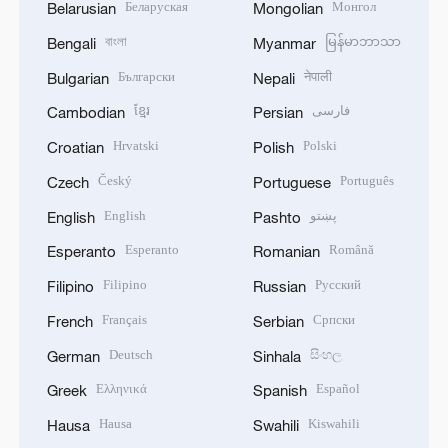
Беларуская
Монгол
Belarusian
Mongolian
বাংলা
မြန်မာဘာသာ
Bengali
Myanmar
Български
नेपाली
Bulgarian
Nepali
ខ្មែរ
فارسی
Cambodian
Persian
Hrvatski
Polski
Croatian
Polish
Český
Português
Czech
Portuguese
English
پښتو
English
Pashto
Esperanto
Română
Esperanto
Romanian
Filipino
Русский
Filipino
Russian
Français
Српски
French
Serbian
Deutsch
සිංහල
German
Sinhala
Ελληνικά
Español
Greek
Spanish
Hausa
Kiswahili
Hausa
Swahili