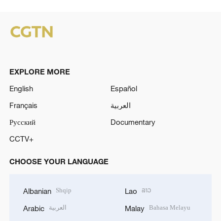
EXPLORE MORE
English
Español
Français
العربية
Русский
Documentary
CCTV+
CHOOSE YOUR LANGUAGE
Shqip
ລາວ
Albanian
Lao
العربية
Bahasa Melayu
Arabic
Malay