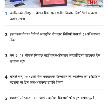
1
थेनचिनको एभिएसन विज्ञान शिक्षा प्रदर्शनीमा किशोर-किशोरीको आकाश
उडान सपना
2
हङकङमा तैनाथ चिनियाँ जनमुक्ति सेनाद्वारा चिनियाँ सेनाको ९९औँ स्थापना
दिवस
3
सन् २०२६ चीनको सिचाङ सातौँ क्रस-हिमालय अन्तर्राष्ट्रिय साइकल रेस
ल्हासामा सुरु
4
चीनले सन् २०२६को विश्व कलात्मक जिम्नास्टिक्स च्यालेन्ज कप (बेइजिङ
स्टेशन) मा टिम अल-अराउन्ड उपाधि जित्यो
5
क्वाङसी लोङशङ: म्याउ जातीय बालिका दिवसको परेड पूर्ण रूपमा फुल्दै