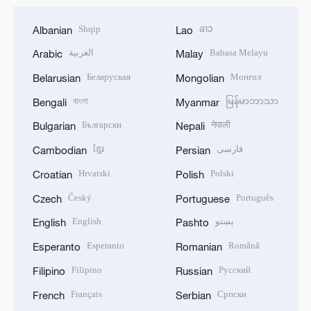
Shqip
ລາວ
Albanian
Lao
العربية
Bahasa Melayu
Arabic
Malay
Беларуская
Монгол
Belarusian
Mongolian
বাংলা
မြန်မာဘာသာ
Bengali
Myanmar
Български
नेपाली
Bulgarian
Nepali
ខ្មែរ
فارسی
Cambodian
Persian
Hrvatski
Polski
Croatian
Polish
Český
Português
Czech
Portuguese
English
پښتو
English
Pashto
Esperanto
Română
Esperanto
Romanian
Filipino
Русский
Filipino
Russian
Français
Српски
French
Serbian