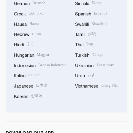
Deutsch
සිංහල
German
Sinhala
Ελληνικά
Español
Greek
Spanish
Hausa
Kiswahili
Hausa
Swahili
עברית
தமிழ்
Hebrew
Tamil
हिन्दी
ไทย
Hindi
Thai
Magyar
Türkçe
Hungarian
Turkish
Bahasa Indonesia
Українська
Indonesian
Ukrainian
Italiano
اردو
Italian
Urdu
日本語
Tiếng Việt
Japanese
Vietnamese
한국어
Korean
DOWNLOAD OUR APP