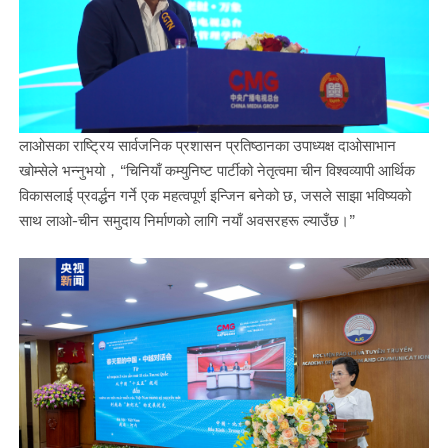
लाओसका राष्ट्रिय सार्वजनिक प्रशासन प्रतिष्ठानका उपाध्यक्ष दाओसाभान
खोम्सेले भन्नुभयो，“चिनियाँ कम्युनिष्ट पार्टीको नेतृत्वमा चीन विश्वव्यापी आर्थिक
विकासलाई प्रवर्द्धन गर्ने एक महत्वपूर्ण इन्जिन बनेको छ, जसले साझा भविष्यको
साथ लाओ-चीन समुदाय निर्माणको लागि नयाँ अवसरहरू ल्याउँछ।”