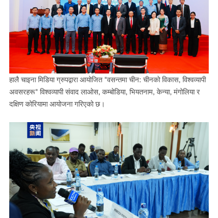
हालै चाइना मिडिया ग्रुपद्वारा आयोजित "वसन्तमा चीन: चीनको विकास, विश्वव्यापी
अवसरहरू" विश्वव्यापी संवाद लाओस, कम्बोडिया, भियतनाम, केन्या, मंगोलिया र
दक्षिण कोरियामा आयोजना गरिएको छ।