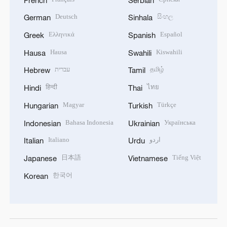
Deutsch
සිංහල
German
Sinhala
Ελληνικά
Español
Greek
Spanish
Hausa
Kiswahili
Hausa
Swahili
עברית
தமிழ்
Hebrew
Tamil
हिन्दी
ไทย
Hindi
Thai
Magyar
Türkçe
Hungarian
Turkish
Bahasa Indonesia
Українська
Indonesian
Ukrainian
Italiano
اردو
Italian
Urdu
日本語
Tiếng Việt
Japanese
Vietnamese
한국어
Korean