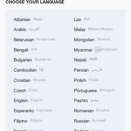
CHOOSE YOUR LANGUAGE
Shqip
ລາວ
Albanian
Lao
العربية
Bahasa Melayu
Arabic
Malay
Беларуская
Монгол
Belarusian
Mongolian
বাংলা
မြန်မာဘာသာ
Bengali
Myanmar
Български
नेपाली
Bulgarian
Nepali
ខ្មែរ
فارسی
Cambodian
Persian
Hrvatski
Polski
Croatian
Polish
Český
Português
Czech
Portuguese
English
پښتو
English
Pashto
Esperanto
Română
Esperanto
Romanian
Filipino
Русский
Filipino
Russian
Français
Српски
French
Serbian