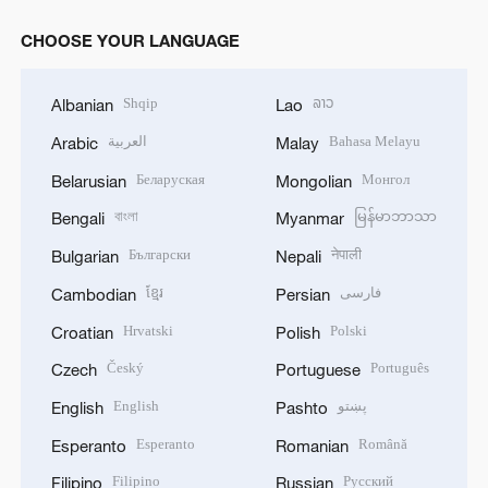
CHOOSE YOUR LANGUAGE
Shqip
ລາວ
Albanian
Lao
العربية
Bahasa Melayu
Arabic
Malay
Беларуская
Монгол
Belarusian
Mongolian
বাংলা
မြန်မာဘာသာ
Bengali
Myanmar
Български
नेपाली
Bulgarian
Nepali
ខ្មែរ
فارسی
Cambodian
Persian
Hrvatski
Polski
Croatian
Polish
Český
Português
Czech
Portuguese
English
پښتو
English
Pashto
Esperanto
Română
Esperanto
Romanian
Filipino
Русский
Filipino
Russian