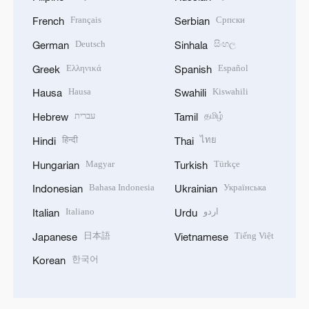
Français
Српски
French
Serbian
Deutsch
සිංහල
German
Sinhala
Ελληνικά
Español
Greek
Spanish
Hausa
Kiswahili
Hausa
Swahili
עברית
தமிழ்
Hebrew
Tamil
हिन्दी
ไทย
Hindi
Thai
Magyar
Türkçe
Hungarian
Turkish
Bahasa Indonesia
Українська
Indonesian
Ukrainian
Italiano
اردو
Italian
Urdu
日本語
Tiếng Việt
Japanese
Vietnamese
한국어
Korean