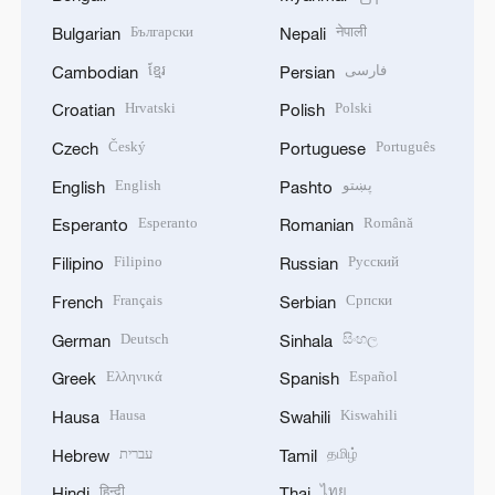
Български
नेपाली
Bulgarian
Nepali
ខ្មែរ
فارسی
Cambodian
Persian
Hrvatski
Polski
Croatian
Polish
Český
Português
Czech
Portuguese
English
پښتو
English
Pashto
Esperanto
Română
Esperanto
Romanian
Filipino
Русский
Filipino
Russian
Français
Српски
French
Serbian
Deutsch
සිංහල
German
Sinhala
Ελληνικά
Español
Greek
Spanish
Hausa
Kiswahili
Hausa
Swahili
עברית
தமிழ்
Hebrew
Tamil
हिन्दी
ไทย
Hindi
Thai