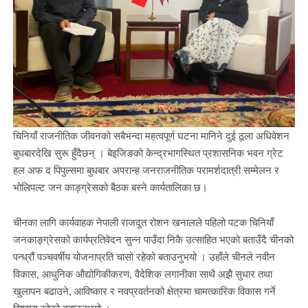
चिनियाँ राजनीतिक जीवनको सबैभन्दा महत्वपूर्ण घटना मानिने दुई ठूला अधिवेशन
बुधबारदेखि सुरू हुँदैछन् । बेइजिङको केन्द्रभागस्थित प्रशासनिक भवन ग्रेट
हल अफ द पिपुल्समा बुधबार अपरान्ह जनराजनीतिक परामर्शदात्री सम्मेलन र
भोलिपल्ट जन काङ्ग्रेसको बैठक बस्ने कार्यतालिका छ।
चीनका लागि कार्यवाहक नेपाली राजदूत रोशन खनालले पहिलो पटक चिनियाँ
जनकाङ्ग्रेसको कार्यप्रतिवेदन सुन्न पाउँदा निकै उत्साहित भएको बताउँदै चीनको
पन्ध्रौं पञ्चवर्षीय योजनाप्रति चासो रहेको बताउनुभयो । उहाँले चीनले नवीन
विकास, आधुनिक औद्योगिकीकरण, वैदेशिक लगानीका साथै अझै सुधार तथा
खुलापन बढाउने, आविष्कार र नवप्रवर्तनको क्षेत्रमा चामत्कारिक विकास गर्ने
विश्वास रहेको बताउनुभयो ।