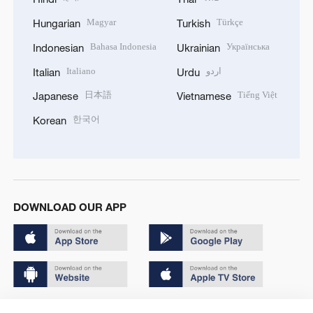
Magyar
Türkçe
Hungarian
Turkish
Bahasa Indonesia
Українська
Indonesian
Ukrainian
Italiano
اردو
Italian
Urdu
日本語
Tiếng Việt
Japanese
Vietnamese
한국어
Korean
DOWNLOAD OUR APP
Copyright © 2024 CGTN.