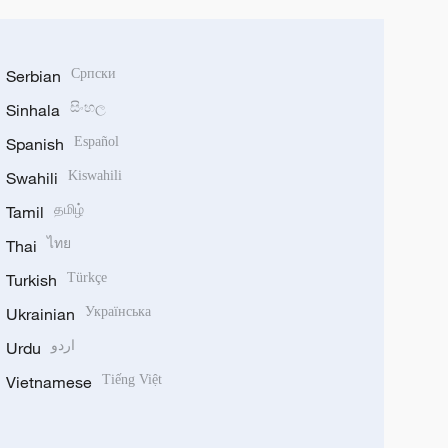
Serbian
Српски
Sinhala
සිංහල
Spanish
Español
Swahili
Kiswahili
Tamil
தமிழ்
Thai
ไทย
Turkish
Türkçe
Ukrainian
Українська
Urdu
اردو
Vietnamese
Tiếng Việt