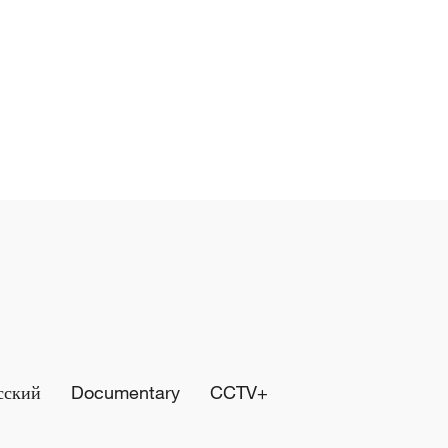
сский
Documentary
CCTV+