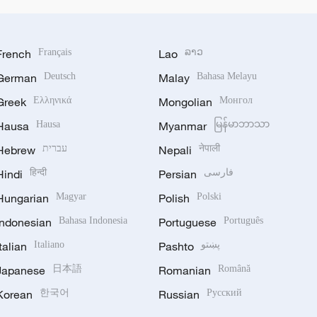
French
Français
Lao
ລາວ
German
Deutsch
Malay
Bahasa Melayu
Greek
Ελληνικά
Mongolian
Монгол
Hausa
Hausa
Myanmar
မြန်မာဘာသာ
Hebrew
עברית
Nepali
नेपाली
Hindi
हिन्दी
Persian
فارسی
Hungarian
Magyar
Polish
Polski
Indonesian
Bahasa Indonesia
Portuguese
Português
Italian
Italiano
Pashto
پښتو
Japanese
日本語
Romanian
Română
Korean
한국어
Russian
Русский