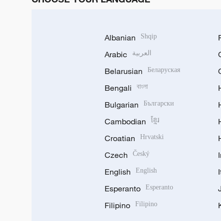
Albanian
Shqip
Arabic
العربية
Belarusian
Беларуская
Bengali
বাংলা
Bulgarian
Български
Cambodian
ខ្មែរ
Croatian
Hrvatski
Czech
Český
English
English
Esperanto
Esperanto
Filipino
Filipino