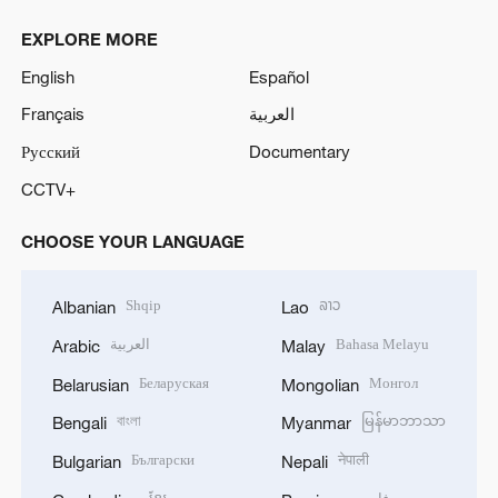
EXPLORE MORE
English
Español
Français
العربية
Русский
Documentary
CCTV+
CHOOSE YOUR LANGUAGE
Shqip
ລາວ
Albanian
Lao
العربية
Bahasa Melayu
Arabic
Malay
Беларуская
Монгол
Belarusian
Mongolian
বাংলা
မြန်မာဘာသာ
Bengali
Myanmar
Български
नेपाली
Bulgarian
Nepali