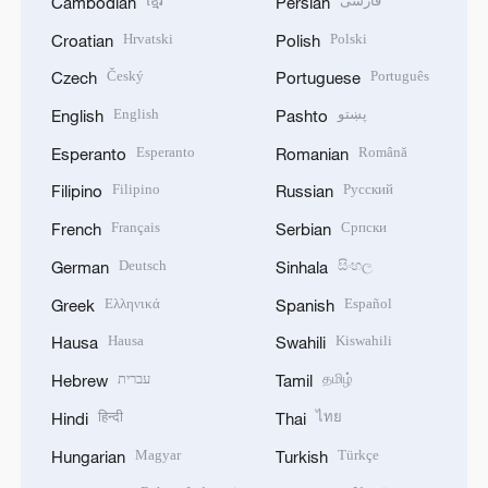
ខ្មែរ
فارسی
Cambodian
Persian
Hrvatski
Polski
Croatian
Polish
Český
Português
Czech
Portuguese
English
پښتو
English
Pashto
Esperanto
Română
Esperanto
Romanian
Filipino
Русский
Filipino
Russian
Français
Српски
French
Serbian
Deutsch
සිංහල
German
Sinhala
Ελληνικά
Español
Greek
Spanish
Hausa
Kiswahili
Hausa
Swahili
עברית
தமிழ்
Hebrew
Tamil
हिन्दी
ไทย
Hindi
Thai
Magyar
Türkçe
Hungarian
Turkish