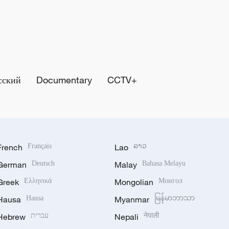
сский
Documentary
CCTV+
French
Français
Lao
ລາວ
German
Deutsch
Malay
Bahasa Melayu
Greek
Ελληνικά
Mongolian
Монгол
Hausa
Hausa
Myanmar
မြန်မာဘာသာ
Hebrew
עברית
Nepali
नेपाली