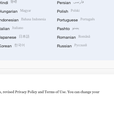
Hindi
हिन्दी
Persian
فارسی
Hungarian
Magyar
Polish
Polski
Indonesian
Bahasa Indonesia
Portuguese
Português
Italian
Italiano
Pashto
پښتو
Japanese
日本語
Romanian
Română
Korean
한국어
Russian
Русский
es, revised Privacy Policy and Terms of Use. You can change your
备 11010502050052号
Disinformation report hotline: 010-8506146