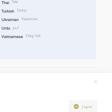
Thai
ไทย
Turkish
Türkçe
Ukrainian
Українська
Urdu
اردو
Vietnamese
Tiếng Việt
I agree
6