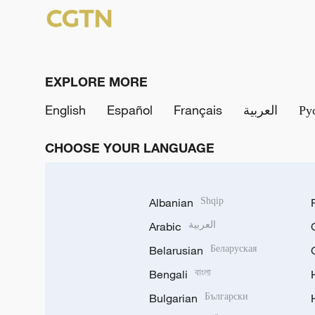
EXPLORE MORE
English
Español
Français
العربية
Ру
CHOOSE YOUR LANGUAGE
Albanian
Shqip
Arabic
العربية
Belarusian
Беларуская
Bengali
বাংলা
Bulgarian
Български