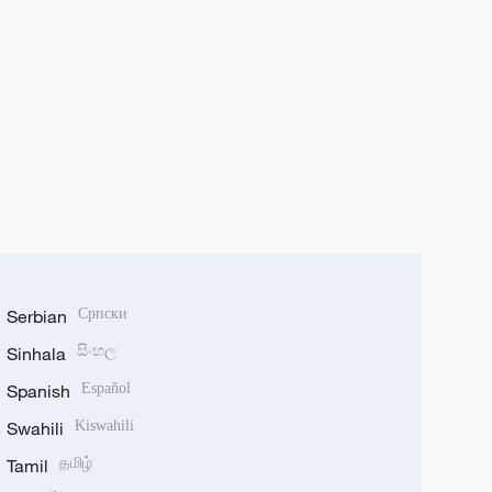
Serbian
Српски
Sinhala
සිංහල
Spanish
Español
Swahili
Kiswahili
Tamil
தமிழ்