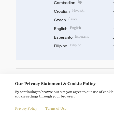
Cambodian
ខ្មែរ
Croatian
Hrvatski
Czech
Český
English
English
Esperanto
Esperanto
Filipino
Filipino
DOWNLOAD OUR APP
Our Privacy Statement & Cookie Policy
By continuing to browse our site you agree to our use of cooki
cookie settings through your browser.
Privacy Policy
Terms of Use
Copyright © 2024 CGTN.
京ICP备20000184号
京公网安