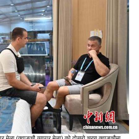
 मेला (क्वाङचौ व्यापार मेला) को दोस्रो चरण क्वाङचौमा