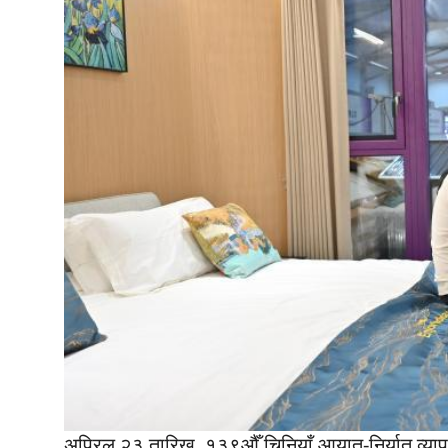
अप्रिल २३ तारिख, १३९औँ चिनियाँ आयात-निर्यात व्यापार