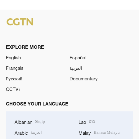
EXPLORE MORE
English
Español
Français
العربية
Русский
Documentary
CCTV+
CHOOSE YOUR LANGUAGE
Shqip
ລາວ
Albanian
Lao
العربية
Bahasa Melayu
Arabic
Malay