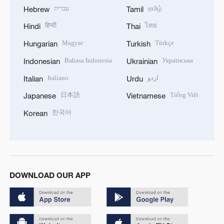
עברית
தமிழ்
Hebrew
Tamil
हिन्दी
ไทย
Hindi
Thai
Magyar
Türkçe
Hungarian
Turkish
Bahasa Indonesia
Українська
Indonesian
Ukrainian
Italiano
اردو
Italian
Urdu
日本語
Tiếng Việt
Japanese
Vietnamese
한국어
Korean
DOWNLOAD OUR APP