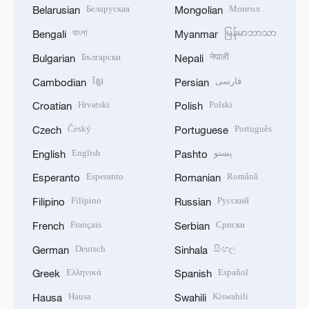
Беларуская
Монгол
Belarusian
Mongolian
বাংলা
မြန်မာဘာသာ
Bengali
Myanmar
Български
नेपाली
Bulgarian
Nepali
ខ្មែរ
فارسی
Cambodian
Persian
Hrvatski
Polski
Croatian
Polish
Český
Português
Czech
Portuguese
English
پښتو
English
Pashto
Esperanto
Română
Esperanto
Romanian
Filipino
Русский
Filipino
Russian
Français
Српски
French
Serbian
Deutsch
සිංහල
German
Sinhala
Ελληνικά
Español
Greek
Spanish
Hausa
Kiswahili
Hausa
Swahili