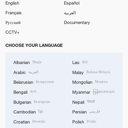
English
Español
Français
العربية
Русский
Documentary
CCTV+
CHOOSE YOUR LANGUAGE
Shqip
ລາວ
Albanian
Lao
العربية
Bahasa Melayu
Arabic
Malay
Беларуская
Монгол
Belarusian
Mongolian
বাংলা
မြန်မာဘာသာ
Bengali
Myanmar
Български
नेपाली
Bulgarian
Nepali
ខ្មែរ
فارسی
Cambodian
Persian
Hrvatski
Polski
Croatian
Polish