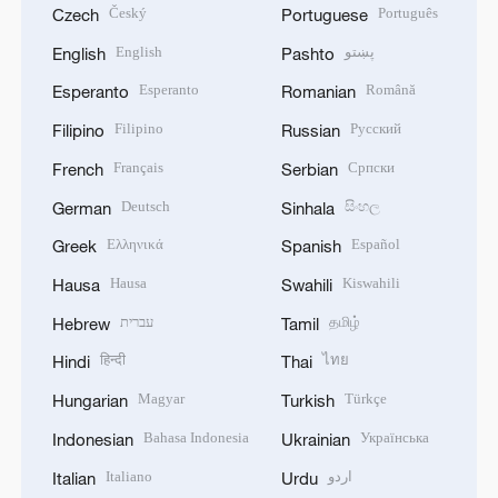
Český
Português
Czech
Portuguese
English
پښتو
English
Pashto
Esperanto
Română
Esperanto
Romanian
Filipino
Русский
Filipino
Russian
Français
Српски
French
Serbian
Deutsch
සිංහල
German
Sinhala
Ελληνικά
Español
Greek
Spanish
Hausa
Kiswahili
Hausa
Swahili
עברית
தமிழ்
Hebrew
Tamil
हिन्दी
ไทย
Hindi
Thai
Magyar
Türkçe
Hungarian
Turkish
Bahasa Indonesia
Українська
Indonesian
Ukrainian
Italiano
اردو
Italian
Urdu