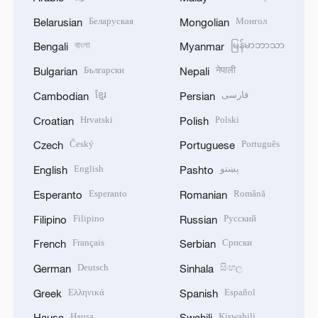
Беларуская
Монгол
Belarusian
Mongolian
বাংলা
မြန်မာဘာသာ
Bengali
Myanmar
Български
नेपाली
Bulgarian
Nepali
ខ្មែរ
فارسی
Cambodian
Persian
Hrvatski
Polski
Croatian
Polish
Český
Português
Czech
Portuguese
English
پښتو
English
Pashto
Esperanto
Română
Esperanto
Romanian
Filipino
Русский
Filipino
Russian
Français
Српски
French
Serbian
Deutsch
සිංහල
German
Sinhala
Ελληνικά
Español
Greek
Spanish
Hausa
Kiswahili
Hausa
Swahili