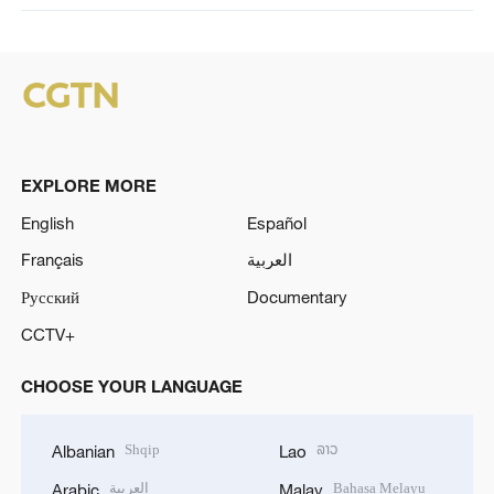
EXPLORE MORE
English
Español
Français
العربية
Русский
Documentary
CCTV+
CHOOSE YOUR LANGUAGE
Shqip
ລາວ
Albanian
Lao
العربية
Bahasa Melayu
Arabic
Malay