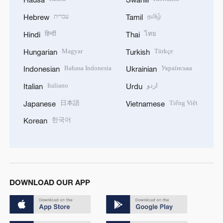
עברית
தமிழ்
Hebrew
Tamil
हिन्दी
ไทย
Hindi
Thai
Magyar
Türkçe
Hungarian
Turkish
Bahasa Indonesia
Українська
Indonesian
Ukrainian
Italiano
اردو
Italian
Urdu
日本語
Tiếng Việt
Japanese
Vietnamese
한국어
Korean
DOWNLOAD OUR APP