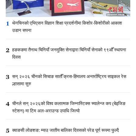
1
थेनचिनको एभिएसन विज्ञान शिक्षा प्रदर्शनीमा किशोर-किशोरीको आकाश
उडान सपना
2
हङकङमा तैनाथ चिनियाँ जनमुक्ति सेनाद्वारा चिनियाँ सेनाको ९९औँ स्थापना
दिवस
3
सन् २०२६ चीनको सिचाङ सातौँ क्रस-हिमालय अन्तर्राष्ट्रिय साइकल रेस
ल्हासामा सुरु
4
चीनले सन् २०२६को विश्व कलात्मक जिम्नास्टिक्स च्यालेन्ज कप (बेइजिङ
स्टेशन) मा टिम अल-अराउन्ड उपाधि जित्यो
5
क्वाङसी लोङशङ: म्याउ जातीय बालिका दिवसको परेड पूर्ण रूपमा फुल्दै