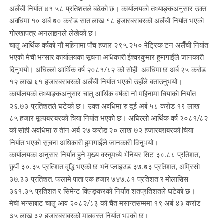
अलैँची निर्यात ४१.५८ प्रतिशतले बढेको छ। कार्यालयको तथ्याङ्कअनुसार उक्त
अवधिमा १० अर्ब ७० करोड सात लाख १८ हजारबराबरको अलैँची निर्यात भएको
गोरखापत्र अनलाइनले लेखेको छ।
चालु आर्थिक वर्षको नौ महिनामा पाँच हजार २९५.२५० मेट्रिक टन अलैँची निर्यात
भएको मेची भन्सार कार्यालयका सूचना अधिकारी ईश्वरकुमार हुमागाईँले जानकारी
दिनुभयो। अघिल्लो आर्थिक वर्ष २०८१/८२ को सोही अवधिमा छ अर्ब २५ करोड
१२ लाख ६१ हजारबराबरको अलैँची निर्यात भएको उहाँले बताउनुभयो।
कार्यालयको तथ्याङ्कअनुसार चालु आर्थिक वर्षको नौ महिनामा चियाको निर्यात
२६.७३ प्रतिशतले घटेको छ। उक्त अवधिमा रु दुई अर्ब ५८ करोड १९ लाख
८५ हजार मूल्यबराबरको चिया निर्यात भएको छ। अघिल्लो आर्थिक वर्ष २०८१/८२
को सोही अवधिमा रु तीन अर्ब २७ करोड २० लाख ७२ हजारबराबरको चिया
निर्यात भएको सूचना अधिकारी हुमागाईँले जानकारी दिनुभयो।
कार्यालयका अनुसार निर्यात हुने मुख्य वस्तुमध्ये भेनियर सिट ३०.८८ प्रतिशत,
छुर्पी ३०.३५ प्रतिशत वृद्धि भएको छ भने प्लाइउड ३७.७३ प्रतिशत, अम्रिसो
३७.३३ प्रतिशत, फलामे पाता एक हजार ७४७.८१ प्रतिशत र मोलासिस
३६१.३५ प्रतिशत र सिमेन्ट क्लिङ्करको निर्यात शतप्रतिशतले घटेको छ।
मेची भन्साबाट चालु आव २०८२/८३ को चैत मसान्तसम्ममा १९ अर्ब ४३ करोड
३५ लाख ३२ हजारबराबरको मालवस्तु निर्यात भएको छ।