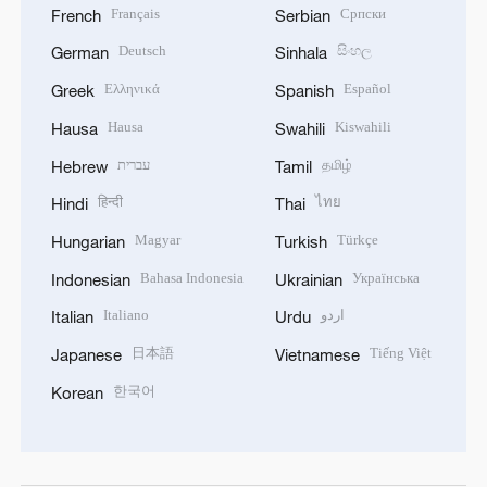
Français
Српски
French
Serbian
Deutsch
සිංහල
German
Sinhala
Ελληνικά
Español
Greek
Spanish
Hausa
Kiswahili
Hausa
Swahili
עברית
தமிழ்
Hebrew
Tamil
हिन्दी
ไทย
Hindi
Thai
Magyar
Türkçe
Hungarian
Turkish
Bahasa Indonesia
Українська
Indonesian
Ukrainian
Italiano
اردو
Italian
Urdu
日本語
Tiếng Việt
Japanese
Vietnamese
한국어
Korean