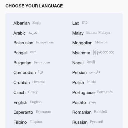
CHOOSE YOUR LANGUAGE
Shqip
ລາວ
Albanian
Lao
العربية
Bahasa Melayu
Arabic
Malay
Беларуская
Монгол
Belarusian
Mongolian
বাংলা
မြန်မာဘာသာ
Bengali
Myanmar
Български
नेपाली
Bulgarian
Nepali
ខ្មែរ
فارسی
Cambodian
Persian
Hrvatski
Polski
Croatian
Polish
Český
Português
Czech
Portuguese
English
پښتو
English
Pashto
Esperanto
Română
Esperanto
Romanian
Filipino
Русский
Filipino
Russian