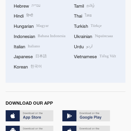
עברית
தமிழ்
Hebrew
Tamil
हिन्दी
ไทย
Hindi
Thai
Magyar
Türkçe
Hungarian
Turkish
Bahasa Indonesia
Українська
Indonesian
Ukrainian
Italiano
اردو
Italian
Urdu
日本語
Tiếng Việt
Japanese
Vietnamese
한국어
Korean
DOWNLOAD OUR APP