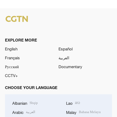
EXPLORE MORE
English
Español
Français
العربية
Русский
Documentary
CCTV+
CHOOSE YOUR LANGUAGE
Shqip
ລາວ
Albanian
Lao
العربية
Bahasa Melayu
Arabic
Malay