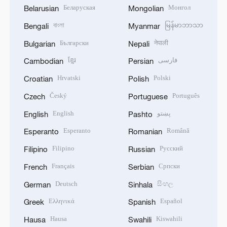
Беларуская
Монгол
Belarusian
Mongolian
বাংলা
မြန်မာဘာသာ
Bengali
Myanmar
Български
नेपाली
Bulgarian
Nepali
ខ្មែរ
فارسی
Cambodian
Persian
Hrvatski
Polski
Croatian
Polish
Český
Português
Czech
Portuguese
English
پښتو
English
Pashto
Esperanto
Română
Esperanto
Romanian
Filipino
Русский
Filipino
Russian
Français
Српски
French
Serbian
Deutsch
සිංහල
German
Sinhala
Ελληνικά
Español
Greek
Spanish
Hausa
Kiswahili
Hausa
Swahili