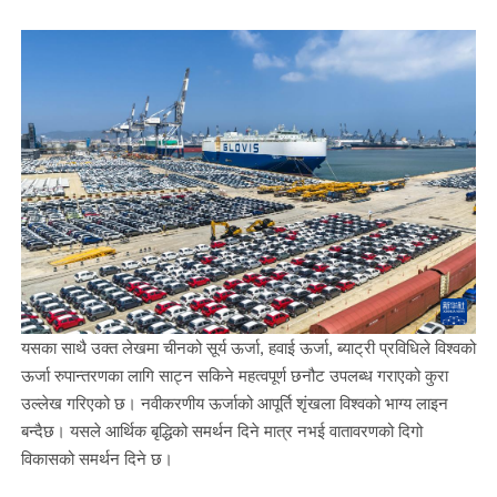
यसका साथै उक्त लेखमा चीनको सूर्य ऊर्जा, हवाई ऊर्जा, ब्याट्री प्रविधिले विश्वको
ऊर्जा रुपान्तरणका लागि साट्न सकिने महत्वपूर्ण छनौट उपलब्ध गराएको कुरा
उल्लेख गरिएको छ। नवीकरणीय ऊर्जाको आपूर्ति शृंखला विश्वको भाग्य लाइन
बन्दैछ। यसले आर्थिक बृद्धिको समर्थन दिने मात्र नभई वातावरणको दिगो
विकासको समर्थन दिने छ।