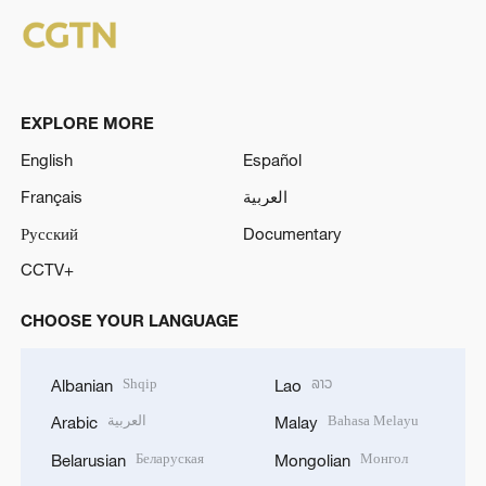
EXPLORE MORE
English
Español
Français
العربية
Русский
Documentary
CCTV+
CHOOSE YOUR LANGUAGE
Shqip
ລາວ
Albanian
Lao
العربية
Bahasa Melayu
Arabic
Malay
Беларуская
Монгол
Belarusian
Mongolian