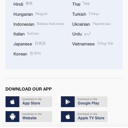
हिन्दी
ไทย
Hindi
Thai
Magyar
Türkçe
Hungarian
Turkish
Bahasa Indonesia
Українська
Indonesian
Ukrainian
Italiano
اردو
Italian
Urdu
日本語
Tiếng Việt
Japanese
Vietnamese
한국어
Korean
DOWNLOAD OUR APP