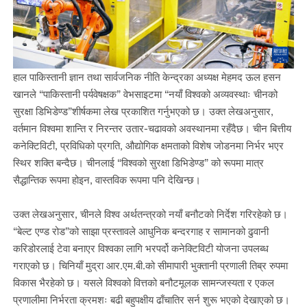
हाल पाकिस्तानी ज्ञान तथा सार्वजनिक नीति केन्द्रका अध्यक्ष मेहमद ऊल हसन
खानले “पाकिस्तानी पर्यवेषक्षक” वेभसाइटमा “नयाँ विश्वको अव्यवस्थाः चीनको
सुरक्षा डिभिडेण्ड”शीर्षकमा लेख प्रकाशित गर्नुभएको छ। उक्त लेखअनुसार,
वर्तमान विश्वमा शान्ति र निरन्तर उतार-चढावको अवस्थानमा रहँदैछ। चीन बित्तीय
कनेक्टिविटी, प्रविधिको प्रगति, औद्योगिक क्षमताको विशेष जोडनमा निर्भर भएर
स्थिर शक्ति बन्दैछ। चीनलाई “विश्वको सुरक्षा डिभिडेण्ड” को रूपमा मात्र
सैद्धान्तिक रूपमा होइन, वास्तविक रूपमा पनि देखिन्छ।
उक्त लेखअनुसार, चीनले विश्व अर्थतन्त्रको नयाँ बनौटको निर्देश गरिरहेको छ।
“बेल्ट एण्ड रोड”को साझा प्रस्तावले आधुनिक बन्दरगाह र सामानको ढुवानी
करिडोरलाई टेवा बनाएर विश्वका लागि भरपर्दो कनेक्टिविटी योजना उपलब्ध
गराएको छ। चिनियाँ मुद्रा आर.एम.बी.को सीमापारी भुक्तानी प्रणाली तिब्र रुपमा
विकास भैरहेको छ। यसले विश्वको वित्तको बनौटमूलक सामन्जस्यता र एकल
प्रणालीमा निर्भरता क्रमशः बढी बहुपक्षीय ढाँचातिर सर्न शुरू भएको देखाएको छ।