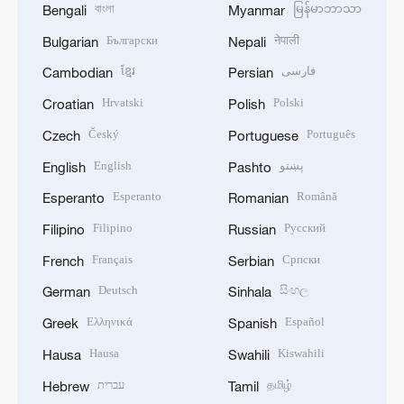
বাংলা
မြန်မာဘာသာ
Bengali
Myanmar
Български
नेपाली
Bulgarian
Nepali
ខ្មែរ
فارسی
Cambodian
Persian
Hrvatski
Polski
Croatian
Polish
Český
Português
Czech
Portuguese
English
پښتو
English
Pashto
Esperanto
Română
Esperanto
Romanian
Filipino
Русский
Filipino
Russian
Français
Српски
French
Serbian
Deutsch
සිංහල
German
Sinhala
Ελληνικά
Español
Greek
Spanish
Hausa
Kiswahili
Hausa
Swahili
עברית
தமிழ்
Hebrew
Tamil