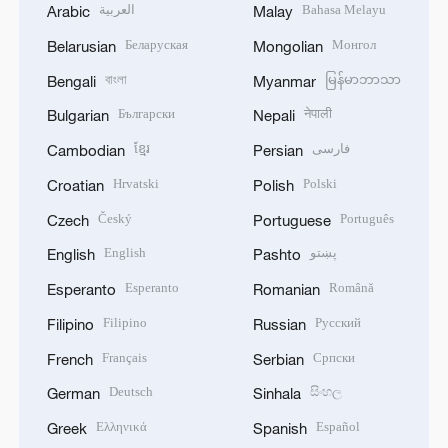
العربية
Bahasa Melayu
Arabic
Malay
Беларуская
Монгол
Belarusian
Mongolian
বাংলা
မြန်မာဘာသာ
Bengali
Myanmar
Български
नेपाली
Bulgarian
Nepali
ខ្មែរ
فارسی
Cambodian
Persian
Hrvatski
Polski
Croatian
Polish
Český
Português
Czech
Portuguese
English
پښتو
English
Pashto
Esperanto
Română
Esperanto
Romanian
Filipino
Русский
Filipino
Russian
Français
Српски
French
Serbian
Deutsch
සිංහල
German
Sinhala
Ελληνικά
Español
Greek
Spanish