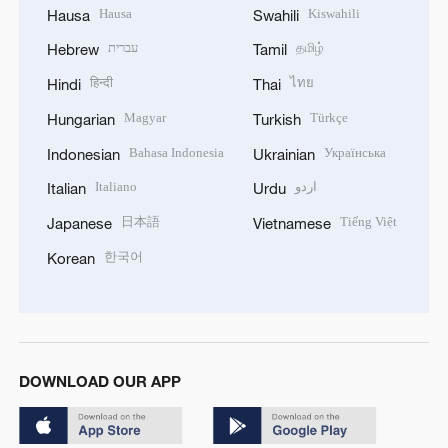
Hausa
Kiswahili
Hausa
Swahili
עברית
தமிழ்
Hebrew
Tamil
हिन्दी
ไทย
Hindi
Thai
Magyar
Türkçe
Hungarian
Turkish
Bahasa Indonesia
Українська
Indonesian
Ukrainian
Italiano
اردو
Italian
Urdu
日本語
Tiếng Việt
Japanese
Vietnamese
한국어
Korean
DOWNLOAD OUR APP