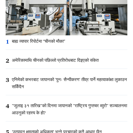
1
बाह्य व्यापार रिपोर्टमा “चीनको मौका”
2
अमेरिकामाथि चीनको पछिल्लो प्रतिरोधबाट दिइएको संकेत
3
एनिमेको कभरबाट जापानको 'पुनः सैन्यीकरण' तीव्र पार्ने महत्वाकांक्षा लुकाउन
सकिँदैन
4
"जुलाइ ३१ तारिख"को दिनमा जापानको "राष्ट्रिय गुप्तचर ब्युरो" सञ्चालनमा
आउनुको रहस्य के हो?
5
'उत्पादन क्षमताको अधिकता' भन्ने प्रचारको कुनै आधार छैन