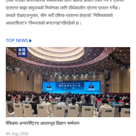
एपेक नेताका अनौपचारिक सम्मेलनका लागि बलियो आधार तयार गर्ने र एशिया-
प्रशान्त साझा समुदायको निर्माणका लागि दीर्घकालीन प्रेरणा प्रदान गर्नेछ।
तथ्यले देखाएअनुसार, चीन सधैँ एशिया-प्रशान्त क्षेत्रको ‘निश्चितताको
आधारशिला’र ‘स्थिरताको बन्दरगाह’रहिरहेको छ।
TOP NEWS
पैचिङमा अन्तर्राष्ट्रिय आधारभूत विज्ञान सम्मेलन
09-Aug-2026