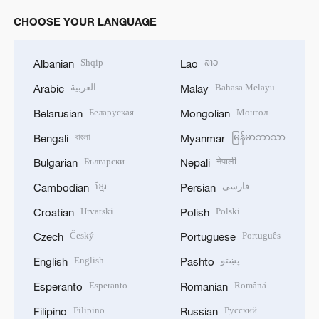
CHOOSE YOUR LANGUAGE
Shqip
ລາວ
Albanian
Lao
العربية
Bahasa Melayu
Arabic
Malay
Беларуская
Монгол
Belarusian
Mongolian
বাংলা
မြန်မာဘာသာ
Bengali
Myanmar
Български
नेपाली
Bulgarian
Nepali
ខ្មែរ
فارسی
Cambodian
Persian
Hrvatski
Polski
Croatian
Polish
Český
Português
Czech
Portuguese
English
پښتو
English
Pashto
Esperanto
Română
Esperanto
Romanian
Filipino
Русский
Filipino
Russian