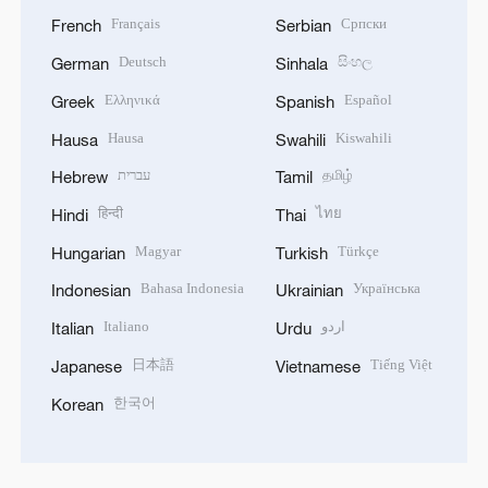
Français
Српски
French
Serbian
Deutsch
සිංහල
German
Sinhala
Ελληνικά
Español
Greek
Spanish
Hausa
Kiswahili
Hausa
Swahili
עברית
தமிழ்
Hebrew
Tamil
हिन्दी
ไทย
Hindi
Thai
Magyar
Türkçe
Hungarian
Turkish
Bahasa Indonesia
Українська
Indonesian
Ukrainian
Italiano
اردو
Italian
Urdu
日本語
Tiếng Việt
Japanese
Vietnamese
한국어
Korean