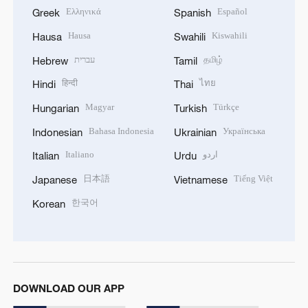
Ελληνικά
Español
Greek
Spanish
Hausa
Kiswahili
Hausa
Swahili
עברית
தமிழ்
Hebrew
Tamil
हिन्दी
ไทย
Hindi
Thai
Magyar
Türkçe
Hungarian
Turkish
Bahasa Indonesia
Українська
Indonesian
Ukrainian
Italiano
اردو
Italian
Urdu
日本語
Tiếng Việt
Japanese
Vietnamese
한국어
Korean
DOWNLOAD OUR APP