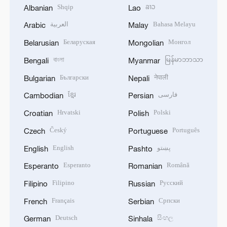
Shqip
ລາວ
Albanian
Lao
العربية
Bahasa Melayu
Arabic
Malay
Беларуская
Монгол
Belarusian
Mongolian
বাংলা
မြန်မာဘာသာ
Bengali
Myanmar
Български
नेपाली
Bulgarian
Nepali
ខ្មែរ
فارسی
Cambodian
Persian
Hrvatski
Polski
Croatian
Polish
Český
Português
Czech
Portuguese
English
پښتو
English
Pashto
Esperanto
Română
Esperanto
Romanian
Filipino
Русский
Filipino
Russian
Français
Српски
French
Serbian
Deutsch
සිංහල
German
Sinhala