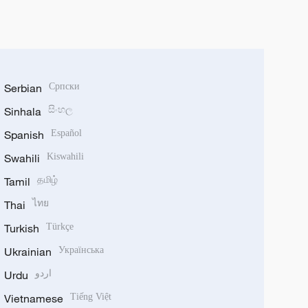
Serbian
Српски
Sinhala
සිංහල
Spanish
Español
Swahili
Kiswahili
Tamil
தமிழ்
Thai
ไทย
Turkish
Türkçe
Ukrainian
Українська
Urdu
اردو
Vietnamese
Tiếng Việt