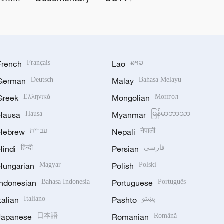
French
Français
Lao
ລາວ
German
Deutsch
Malay
Bahasa Melayu
Greek
Ελληνικά
Mongolian
Монгол
Hausa
Hausa
Myanmar
မြန်မာဘာသာ
Hebrew
עברית
Nepali
नेपाली
Hindi
हिन्दी
Persian
فارسی
Hungarian
Magyar
Polish
Polski
Indonesian
Bahasa Indonesia
Portuguese
Português
Italian
Italiano
Pashto
پښتو
Japanese
日本語
Romanian
Română