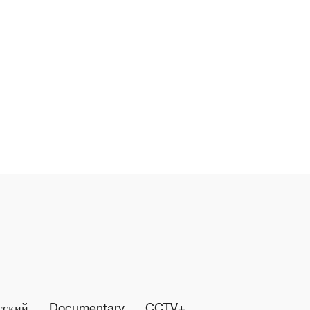
сский
Documentary
CCTV+