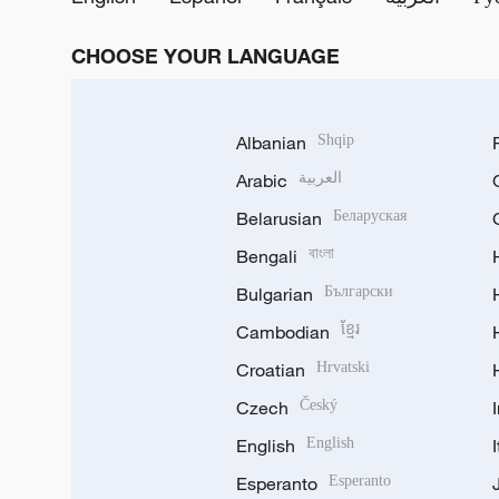
CHOOSE YOUR LANGUAGE
Albanian
Shqip
Arabic
العربية
Belarusian
Беларуская
Bengali
বাংলা
Bulgarian
Български
Cambodian
ខ្មែរ
Croatian
Hrvatski
Czech
Český
English
English
Esperanto
Esperanto